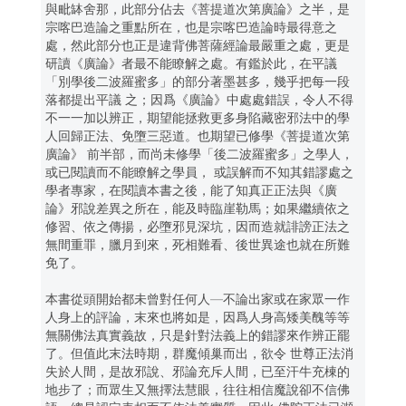
與毗缽舍那，此部分佔去《菩提道次第廣論》之半，是
宗喀巴造論之重點所在，也是宗喀巴造論時最得意之
處，然此部分也正是違背佛菩薩經論最嚴重之處，更是
研讀《廣論》者最不能瞭解之處。有鑑於此，在平議
「別學後二波羅蜜多」的部分著墨甚多，幾乎把每一段
落都提出平議 之；因爲《廣論》中處處錯誤，令人不得
不一一加以辨正，期望能拯救更多身陷藏密邪法中的學
人回歸正法、免墮三惡道。也期望已修學《菩提道次第
廣論》 前半部，而尚未修學「後二波羅蜜多」之學人，
或已閱讀而不能瞭解之學員， 或誤解而不知其錯謬處之
學者專家，在閱讀本書之後，能了知真正正法與《廣
論》邪說差異之所在，能及時臨崖勒馬；如果繼續依之
修習、依之傳揚，必墮邪見深坑，因而造就誹謗正法之
無間重罪，臘月到來，死相難看、後世異途也就在所難
免了。
本書從頭開始都未曾對任何人—不論出家或在家眾一作
人身上的評論，末來也將如是，因爲人身高矮美醜等等
無關佛法真實義故，只是針對法義上的錯謬來作辨正罷
了。但值此末法時期，群魔傾巢而出，欲令 世尊正法消
失於人間，是故邪說、邪論充斥人間，已至汗牛充棟的
地步了；而眾生又無擇法慧眼，往往相信魔說卻不信佛