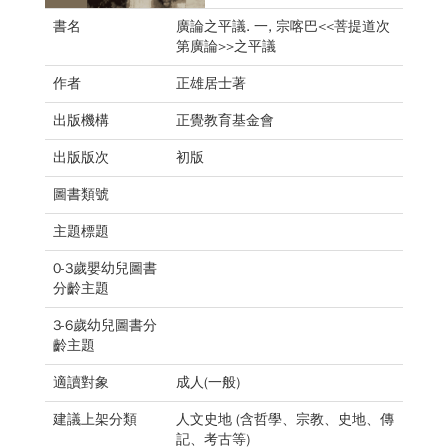
書名
廣論之平議. 一, 宗喀巴<<菩提道次
第廣論>>之平議
作者
正雄居士著
出版機構
正覺教育基金會
出版版次
初版
圖書類號
主題標題
0-3歲嬰幼兒圖書
分齡主題
3-6歲幼兒圖書分
齡主題
適讀對象
成人(一般)
建議上架分類
人文史地 (含哲學、宗教、史地、傳
記、考古等)