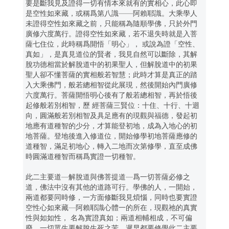
要是斷我見及證得一切有情本來就有的實相心，此心即
是空性如來藏，或稱爲第八識——阿賴耶識。大乘學人
未證得空性如來藏之前，只能稱為隨順學佛，只於外門
廣修六度萬行。證得空性如來藏，若不退失時就是入菩
薩七住位，此時稱爲開悟「明心」， 或說為證「空性、
真如」，是真見道位的賢者，我見自然可以斷除，其解
脫功德相當於解脫道中的初果聖人，但解脫道中的初果
聖人卻不懂菩薩的實相般若智慧；此時才算是真正的踏
入大乘佛門，般若總相智從此展現，然後開始內門廣修
六度萬行。菩薩開悟明心後有了般若總相智，再於悟後
起修般若別相智，歷 經菩薩三賢位：十住、十行、十迴
向，圓滿般若別相智及具足應有的現觀與福德，發起初
地應有道種智的少分，才算能登初地，成為入地心的初
地菩薩。登地後進入修道位，開始修學初地菩薩應修的
道種智，滿足初地心，轉入二地而次第修學，直至成佛
時圓滿道種智而稱爲實證一切種智。
此二主要道—解脫道與佛菩提道—爲一切菩薩必修之
道，佛法中沒有其他的道路可行。學佛的人，一開始，
兩道都要同時修，一方面修斷我見煩惱，同時也要實證
空性心如來藏—阿賴耶識心體一的所在，現觀祂的真實
性與如如性， 名為實證真如；兩道相輔相成，不可偏
廢。一切眾生要解脫生死之苦，遲早都要修學此二主要