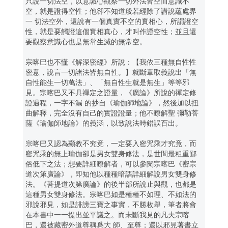
只說一切法空，以意識心觀察一切外法皆空而意識不
空，就是證得空性；他卻不知道般若經除了講說蘊處界
一 切法空外，還說有一個真實不空的實相心，所謂證空
性，就是要觸證這個實相真心，才叫作證空性；並且還
要觀察意識心也是無常生滅的無常空。
宗喀巴也不懂《解深密經》所說：【我依三種無自性性
密意，說言一切諸法皆無自性。】就斷章取義說出「無
自性能生一切萬法」、「無自性生就是無生」等等邪
見。宗喀巴又不具禪定之證量，《廣論》所說的禪定修
證過程，一字不漏 的抄自《瑜伽師地論》，然後加以扭
曲解釋，完全沒有自己的實證證量；他不瞭解聖 彌勒菩
薩《瑜伽師地論》的義涵，以致說法時錯誤百出。
宗喀巴又認為顯教不究竟，一定要入密咒乘才究竟，而
密咒乘的無上瑜伽卻是男女雙身修法，是世間最粗重鄙
俗低下之法；想要詳細瞭解者，可以參閱宗喀巴《密宗
道次第廣論》，即知他以種種暗語詳細解說男女雙身修
法。《菩提道次第廣論》的後半部所說止與觀，也都是
這種男女雙身修法。宗喀巴如是種種不如理、不如法的
邪說邪見，如是誹謗三寶之事實，不勝枚舉，筆者將會
在本書中一一提出並平議之。而未斷我見的凡夫宗喀
巴，還被藏密外道尊稱爲大 師、至尊；還以邪見著書立