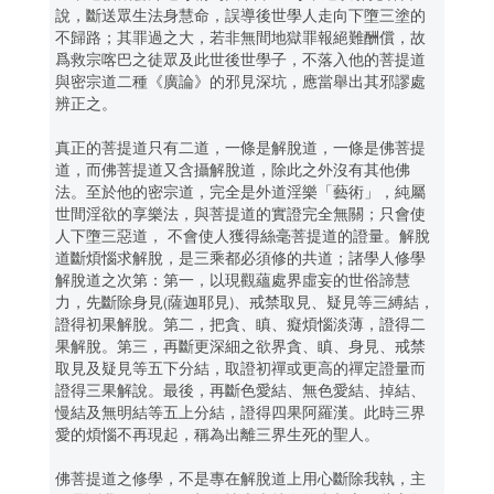
說，斷送眾生法身慧命，誤導後世學人走向下墮三塗的
不歸路；其罪過之大，若非無間地獄罪報絕難酬償，故
爲救宗喀巴之徒眾及此世後世學子，不落入他的菩提道
與密宗道二種《廣論》的邪見深坑，應當舉出其邪謬處
辨正之。
真正的菩提道只有二道，一條是解脫道，一條是佛菩提
道，而佛菩提道又含攝解脫道，除此之外沒有其他佛
法。至於他的密宗道，完全是外道淫樂「藝術」，純屬
世間淫欲的享樂法，與菩提道的實證完全無關；只會使
人下墮三惡道， 不會使人獲得絲毫菩提道的證量。解脫
道斷煩惱求解脫，是三乘都必須修的共道；諸學人修學
解脫道之次第：第一，以現觀蘊處界虛妄的世俗諦慧
力，先斷除身見(薩迦耶見)、戒禁取見、疑見等三縛結，
證得初果解脫。第二，把貪、瞋、癡煩惱淡薄，證得二
果解脫。第三，再斷更深細之欲界貪、瞋、身見、戒禁
取見及疑見等五下分結，取證初禪或更高的禪定證量而
證得三果解說。最後，再斷色愛結、無色愛結、掉結、
慢結及無明結等五上分結，證得四果阿羅漢。此時三界
愛的煩惱不再現起，稱為出離三界生死的聖人。
佛菩提道之修學，不是專在解脫道上用心斷除我執，主