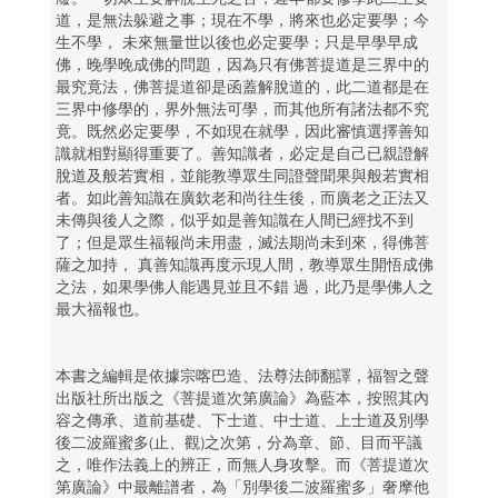
道，是無法躲避之事；現在不學，將來也必定要學；今
生不學， 未來無量世以後也必定要學；只是早學早成
佛，晚學晚成佛的問題，因為只有佛菩提道是三界中的
最究竟法，佛菩提道卻是函蓋解脫道的，此二道都是在
三界中修學的，界外無法可學，而其他所有諸法都不究
竟。既然必定要學，不如現在就學，因此審慎選擇善知
識就相對顯得重要了。善知識者，必定是自己已親證解
脫道及般若實相，並能教導眾生同證聲聞果與般若實相
者。如此善知識在廣欽老和尚往生後，而廣老之正法又
未傳與後人之際，似乎如是善知識在人間已經找不到
了；但是眾生福報尚未用盡，滅法期尚未到來，得佛菩
薩之加持， 真善知識再度示現人間，教導眾生開悟成佛
之法，如果學佛人能遇見並且不錯 過，此乃是學佛人之
最大福報也。
本書之編輯是依據宗喀巴造、法尊法師翻譯，福智之聲
出版社所出版之《菩提道次第廣論》為藍本，按照其內
容之傳承、道前基礎、下士道、中士道、上士道及別學
後二波羅蜜多(止、觀)之次第，分為章、節、目而平議
之，唯作法義上的辨正，而無人身攻擊。而《菩提道次
第廣論》中最離譜者，為「別學後二波羅蜜多」奢摩他