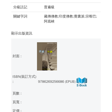
分級註記
普遍級
關鍵字詞
藏傳佛教;印度佛教;覺囊派;宗喀巴;
阿底峽
顯示出版資訊
9786269256686 (EPUB)