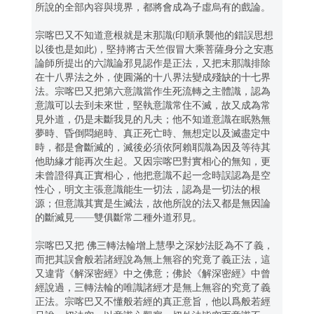
所說的全部內容與境界，都將會成為子虛烏有的戲論。
宗喀巴又不知道意根就是末那識(印順承襲他的錯誤思想
以後也是如此)，堅持將古天竺假冒大乘菩薩身分之安惠
論師所提出的六識論邪見認作是正法，又把末那識排除
在十八界法之外，使圓滿的十八界法變成殘缺的十七界
法。宗喀巴又把第六意識當作生死流轉之主體識，認為
意識可以去到未來世，堅執意識常住不滅，故又成為常
見外道，仍是未斷我見的凡夫；他不知道意識在眠熟無
夢時、昏倒悶絕時、真正死亡時、無想定以及滅盡定中
時，都是會斷滅的，滅後必須依阿賴耶識為因及等待其
他助緣才能再次生起。又因宗喀巴對實相心的無知，更
未曾證得真正實相心，他把意識不起一念時誤認為是空
性心，明文主張意識能生一切法，認為是一切法的根
源；但意識其實是生滅法，故他所說的法又都是無因論
的斷滅見——雙俱斷常二種外道邪見。
宗喀巴又把 佛三轉法輪增上慧學之深妙法貶為不了義，
而把其誤會般若諸經說為無上無容的究竟了義正法，這
又違背《解深密經》中之佛意；佛於《解深密經》中曾
經說過，三轉法輪的唯識諸經才是無上無容的究竟了義
正法。宗喀巴又不懂般若經的真正意旨，他以爲般若經