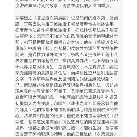
度密教滅法時期的故事，將會在現代的人世間重演。
宗喀巴之《菩提道次第廣論》也是顛倒的道次第，譬如
說，宗喀巴以爲後二波羅蜜多就是奢摩他與毗缽舍那，
把奢摩他法當作禪定波羅蜜多，把毗鉢舍那法當作般若
波羅蜜多；宗喀巴不知道他自己所說的奢摩他與毗缽舍
那，都不是世間修證四禪八定之法；他在《菩提道次第
廣論》中說的止觀，也都是印度教性力派的男女雙修世
間法，是通性力派外道法的，宗喀巴又把依於五蘊十八
界才能存在的緣起性空，當作真實佛法；他不瞭解五蘊
十八界法是因緣所生，是會壞滅的，不是真實法，認定
享受淫樂時的意識是常住法；而緣起性空只是利用語言
文字，作為解釋蘊界處及世間諸法的緣生緣滅現象而
已，所以緣起性空是蘊處界等現象界相應的法，與超越
現象界的法界實相並不相干。又宗喀巴否認真實存有、
真實可證之阿賴耶識，他把阿賴耶識說成是接引外道及
初機學人之方便說，印順的《成佛之道》即是承襲自他
的邪見，他們卻都不知道阿賴耶識心體是整個佛法的中
心、法界實相智慧的根源，他們更不知道宗喀巴的《密
宗道、菩提道次第廣論》所說雙身法的樂空雙運與四喜
境界，也都是要從阿賴耶識心體中才能出生的；當宗喀
巴否定了阿賴耶識心體時，他的二種道的《次第廣論》