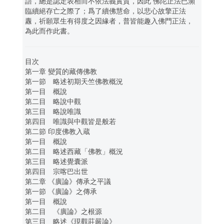
語，總是認定表相而不依法義實質，因此 佛陀正法已瀕
臨續絕存亡之際了；爲了續佛慧命，以悲心故擎正法
纛，祈願眾生有得度之因緣者，普皆能趣入佛門正法，
為此而作此書。
目次
第一章 變質的藏傳佛教
第一節 略述初期天竺佛教概況
第一目 概說
第二目 略說中觀
第三目 略說唯識
第四目 唯識與中觀皆是般若
第二節 印度佛教入蔵
第一目 概說
第二目 略述西藏「佛教」概況
第三目 略述覺囊派
第四目 宗喀巴出世
第二章 《廣論》傳承之平議
第一節 《廣論》之傳承
第一目 概說
第二目 《廣論》之根源
第三目 略述《現觀莊嚴論》