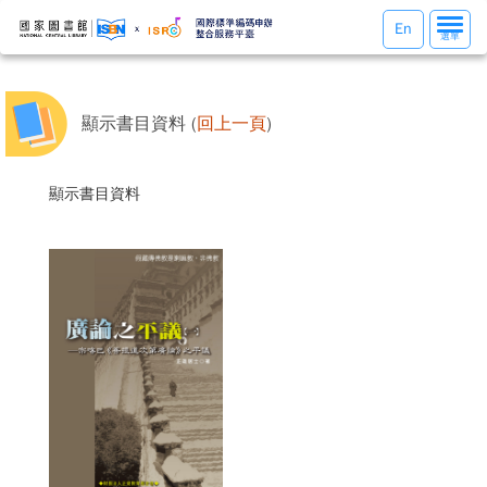
選
En
選單
單
切
換
顯示書目資料 (
回上一頁
)
顯示書目資料