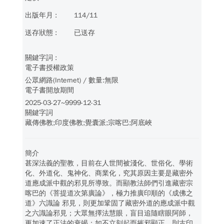
114/11
已送存
電子書授權政策
公眾網路(Internet) / 數量:無限
電子書開放期間
2025-03-27~9999-12-31
關鍵字詞
藏傳佛教;印度佛教;覺囊派;宗喀巴;阿底峽
簡介
甚深法義的聖教，目前在人世間被淺化、世俗化、學術
化、外道化、鬼神化、商業化，究其原因主要是藏密外
道應成派中觀的邪見所導致。而顯教法師們引進藏密宗
喀巴的《菩提道次第廣論》，極力推廣印順的《成佛之
道》六識論 邪見，則更加鞏固了藏密外道的應成派中觀
之六識論邪見；大眾無擇法慧眼，盲目追隨瞎眼阿師，
更加速了正法的衰竭；如不立刻起而摧邪顯正，則古印