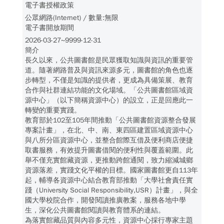
電子書授權政策
公眾網路(Internet) / 數量:無限
電子書開放期間
2026-03-27~9999-12-31
簡介
長久以來，公共圖書館是民眾獲取知識與資訊的重要管
道。隨著網路普及與資訊來源多元，圖書館的角色也逐
步轉型，不僅是知識的提供者，更成為具備策展、教育
合作與社群連結功能的文化場域。「公共圖書館區域資
源中心」（以下簡稱資源中心）的設立，正是回應此一
轉變的重要實踐。
教育部於102至105年間推動「公共圖書館資源整合發展
專案計畫」，在北、中、南、東四區建置區域資源中心
與八所分區資源中心，並整合館際互借及便利商店便捷
取書服務，有效提升圖書借閱的便利性與覆蓋範圍。此
舉不僅充實館藏資源，更推動跨館通閱，致力縮減城鄉
資源落差，實踐文化平權的目標。國家圖書館更自113年
起，輔導各資源中心結合教育部推動「大學社會責任實
踐（University Social Responsibility,USR）計畫」，與全
國大學校院合作，開發閱讀推廣教案，服務各地中學
生，深化公共圖書館閱讀與教育體系的連結。
為落實館藏品質與內容多元性，資源中心採行專家主題