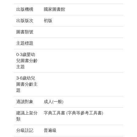
出版機構
國家圖書館
出版版次
初版
圖書類號
主題標題
0-3歲嬰幼
兒圖書分齡
主題
3-6歲幼兒
圖書分齡主
題
適讀對象
成人(一般)
建議上架分
字典工具書 (字典等參考工具書)
類
分級註記
普遍級