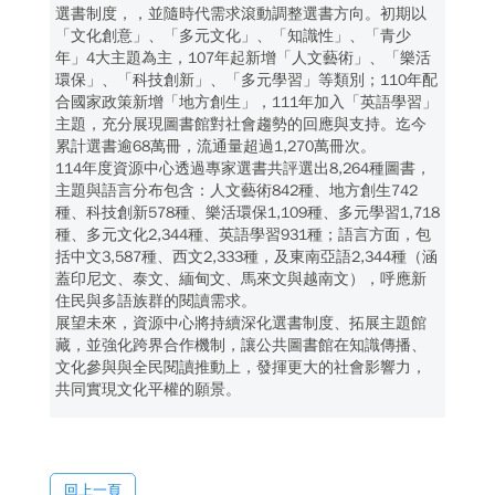
選書制度，，並隨時代需求滾動調整選書方向。初期以
「文化創意」、「多元文化」、「知識性」、「青少
年」4大主題為主，107年起新增「人文藝術」、「樂活
環保」、「科技創新」、「多元學習」等類別；110年配
合國家政策新增「地方創生」，111年加入「英語學習」
主題，充分展現圖書館對社會趨勢的回應與支持。迄今
累計選書逾68萬冊，流通量超過1,270萬冊次。
114年度資源中心透過專家選書共評選出8,264種圖書，
主題與語言分布包含：人文藝術842種、地方創生742
種、科技創新578種、樂活環保1,109種、多元學習1,718
種、多元文化2,344種、英語學習931種；語言方面，包
括中文3,587種、西文2,333種，及東南亞語2,344種（涵
蓋印尼文、泰文、緬甸文、馬來文與越南文），呼應新
住民與多語族群的閱讀需求。
展望未來，資源中心將持續深化選書制度、拓展主題館
藏，並強化跨界合作機制，讓公共圖書館在知識傳播、
文化參與與全民閱讀推動上，發揮更大的社會影響力，
共同實現文化平權的願景。
回上一頁