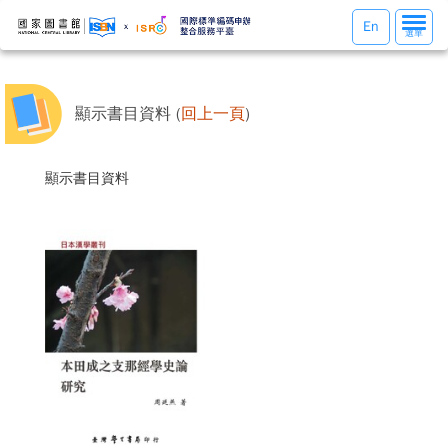
選
En
選單
單
切
換
顯示書目資料 (
回上一頁
)
顯示書目資料