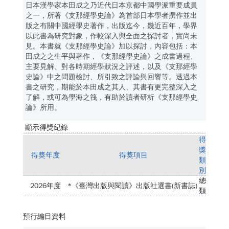
日本漢學家本田成之乃近代日本京都中國學派重要成員
之一，所著《支那經學史論》為首部日本學者撰作並出
版之有關中國經學史著作，出版迄今，幾近百年，學界
以此書為研究對象，作較深入與全面之探討者，實尚未
見。本書就《支那經學史論》加以探討，內容包括：本
田成之之生平與著作，《支那經學史論》之成書過程、
主要見解、對各時期經學狀況之評述，以及《支那經學
史論》中之問題檢討、所引致之評論與回響等。透過本
書之研究，期能於本田成之其人、其書有更完整深入之
了解，或可為學海之筏，有助於讀者研析《支那經學史
論》所用。
顯示得獎紀錄
得
獎
得獎年度
得獎項目
類
別
總
2026年度
*《臺灣出版與閱讀》出版社選書(新書誌)
類
預行編目資料