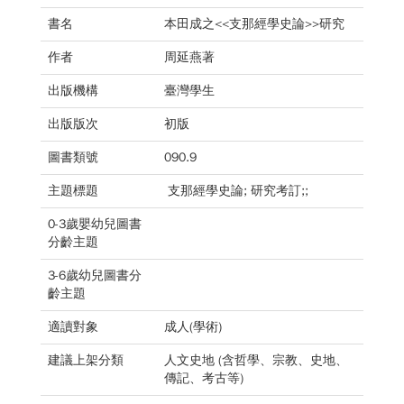
書名
本田成之<<支那經學史論>>研究
作者
周延燕著
出版機構
臺灣學生
出版版次
初版
圖書類號
090.9
主題標題
支那經學史論; 研究考訂;;
0-3歲嬰幼兒圖書
分齡主題
3-6歲幼兒圖書分
齡主題
適讀對象
成人(學術)
建議上架分類
人文史地 (含哲學、宗教、史地、
傳記、考古等)