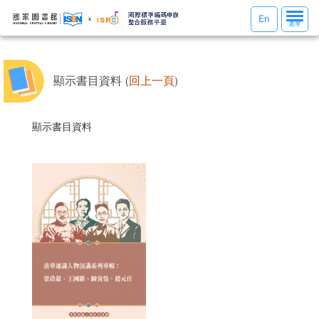
選
En
選單
單
切
換
顯示書目資料 (
回上一頁
)
顯示書目資料