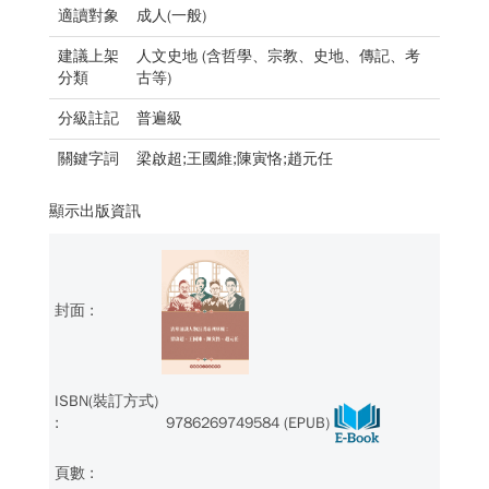
適讀對象
成人(一般)
建議上架
人文史地 (含哲學、宗教、史地、傳記、考
分類
古等)
分級註記
普遍級
關鍵字詞
梁啟超;王國維;陳寅恪;趙元任
顯示出版資訊
9786269749584 (EPUB)