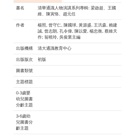
書名
清華通識人物演講系列專輯: 梁啟超、王國
維、陳寅恪、趙元任
作者
楊照, 曾守仁, 陳國球, 黃源盛, 王汎森, 賴建
誠, 曾志朗, 孔令偉, 陳以愛, 楊忠衡, 蔡維天
作; 翁曉玲, 吳俊業主編
出版機構
清大通識教育中心
出版版次
初版
圖書類號
主題標題
0-3歲嬰
幼兒圖書
分齡主題
3-6歲幼
兒圖書分
齡主題