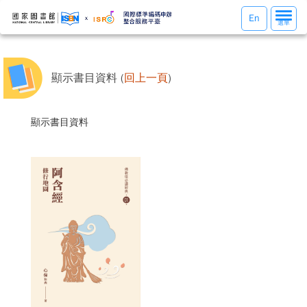
選
En
選單
單
切
換
顯示書目資料 (
回上一頁
)
顯示書目資料