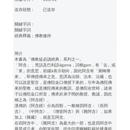
已送存
關鍵字詞
經典釋義；佛教修持
簡介
本書為「佛教徒必讀經典」系列之一。
「阿含」，梵語及巴利語āgama，詞根gam，有「去」或
「來」的意思，前綴ā表示朝向，因此阿含有「展轉傳
來」，即傳授傳承之意。意譯為法歸、法本、法藏，也
可以說是聖言，是佛陀金口傳授下來的，引申為佛陀傳
來的聖教，或是佛陀傳來的教訓。是佛陀在世時，諸弟
子以佛陀金口所宣，傳承於弟子間的教授、教誡，因此
稱之為《阿含經》。
漢傳的《阿含經》分為四類，一般稱四阿含：《長阿
含》、《中阿含》、《增壹阿含》與《雜阿含》，如果
加上《雜藏》，就是五阿含。
在四阿含中，《雜阿含》為最大的一部，也是四阿含中
最早成立者，由劉宋年間，從中印度輾轉駐鍚於建康祇