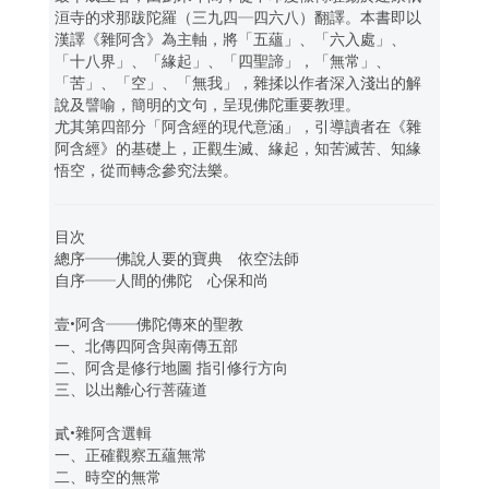
洹寺的求那跋陀羅（三九四─四六八）翻譯。本書即以
漢譯《雜阿含》為主軸，將「五蘊」、「六入處」、
「十八界」、「緣起」、「四聖諦」，「無常」、
「苦」、「空」、「無我」，雜揉以作者深入淺出的解
說及譬喻，簡明的文句，呈現佛陀重要教理。
尤其第四部分「阿含經的現代意涵」，引導讀者在《雜
阿含經》的基礎上，正觀生滅、緣起，知苦滅苦、知緣
悟空，從而轉念參究法樂。
目次
總序──佛說人要的寶典 依空法師
自序──人間的佛陀 心保和尚
壹•阿含──佛陀傳來的聖教
一、北傳四阿含與南傳五部
二、阿含是修行地圖 指引修行方向
三、以出離心行菩薩道
貳•雜阿含選輯
一、正確觀察五蘊無常
二、時空的無常