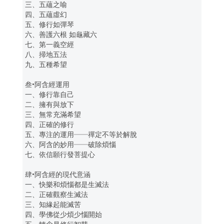
三、五蘊之喻
四、五蘊虛幻
五、修行如彈琴
六、善護六根 如龜藏六
七、第一義空經
八、掃地五法
九、五種希望
叁•阿含經運用
一、修行靠自己
二、擁有與放下
三、無常充滿希望
四、正確的修行
五、專注的運用──禪定不等於解脫
六、阿含的妙用──破除煩惱
七、依信願行發菩提心
肆•阿含經的現代意涵
一、快樂和煩惱都是生滅法
二、正確觀察生滅法
三、知緣起能滅苦
四、學佛從少煩少惱開始