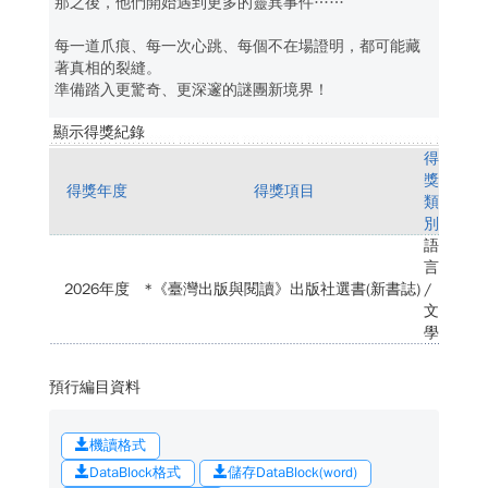
那之後，他們開始遇到更多的靈異事件……
每一道爪痕、每一次心跳、每個不在場證明，都可能藏
著真相的裂縫。
準備踏入更驚奇、更深邃的謎團新境界！
顯示得獎紀錄
得
獎
得獎年度
得獎項目
類
別
語
言
2026年度
*《臺灣出版與閱讀》出版社選書(新書誌)
/
文
學
預行編目資料
機讀格式
DataBlock格式
儲存DataBlock(word)