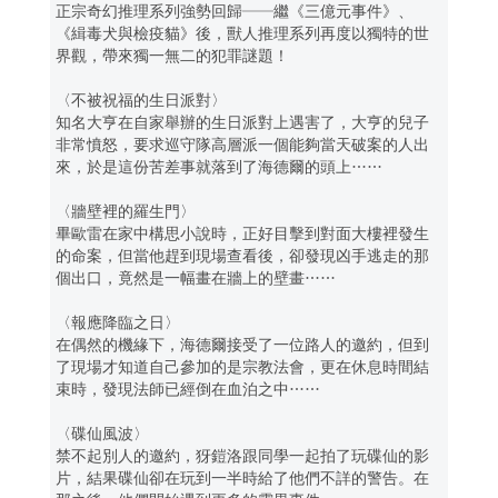
正宗奇幻推理系列強勢回歸──繼《三億元事件》、
《緝毒犬與檢疫貓》後，獸人推理系列再度以獨特的世
界觀，帶來獨一無二的犯罪謎題！
〈不被祝福的生日派對〉
知名大亨在自家舉辦的生日派對上遇害了，大亨的兒子
非常憤怒，要求巡守隊高層派一個能夠當天破案的人出
來，於是這份苦差事就落到了海德爾的頭上……
〈牆壁裡的羅生門〉
畢歐雷在家中構思小說時，正好目擊到對面大樓裡發生
的命案，但當他趕到現場查看後，卻發現凶手逃走的那
個出口，竟然是一幅畫在牆上的壁畫……
〈報應降臨之日〉
在偶然的機緣下，海德爾接受了一位路人的邀約，但到
了現場才知道自己參加的是宗教法會，更在休息時間結
束時，發現法師已經倒在血泊之中……
〈碟仙風波〉
禁不起別人的邀約，犽鎧洛跟同學一起拍了玩碟仙的影
片，結果碟仙卻在玩到一半時給了他們不詳的警告。在