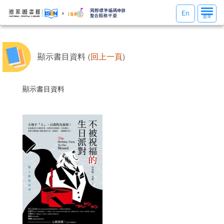
選
En
選單
單
切
換
顯示書目資料 (
回上一頁
)
顯示書目資料