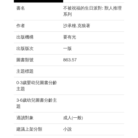
書名
不被祝福的生日派對: 獸人推理
系列
作者
沙承橦.克狼著
出版機構
要有光
出版版次
一版
圖書類號
863.57
主題標題
0-3歲嬰幼兒圖書分齡
主題
3-6歲幼兒圖書分齡主
題
適讀對象
成人(一般)
建議上架分類
小說