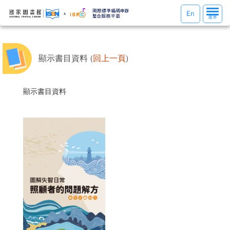
選
En
選單
單
切
換
顯示書目資料 (
回上一頁
)
顯示書目資料