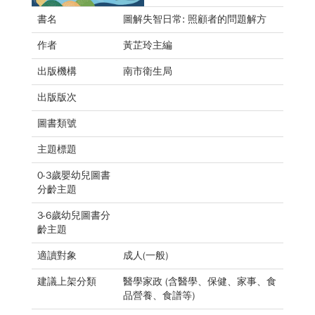
書名
圖解失智日常: 照顧者的問題解方
作者
黃芷玲主編
出版機構
南市衛生局
出版版次
圖書類號
主題標題
0-3歲嬰幼兒圖書
分齡主題
3-6歲幼兒圖書分
齡主題
適讀對象
成人(一般)
建議上架分類
醫學家政 (含醫學、保健、家事、食
品營養、食譜等)