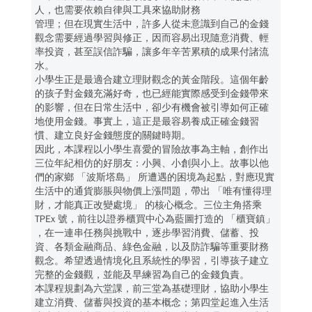
人，也需要依賴自律與工具來協助財務
管理；但在現實生活中，許多人從未意識到自己的金錢
觀念需要經過學習與修正，因而容易出現隨意消費、輕
率投資，甚至誤信詐騙，讓多年辛苦累積的成果付諸流
水。
小學生正是最適合建立理財觀念的黃金階段。這個年齡
的孩子對金錢充滿好奇，也已經能實際感受到金錢帶來
的影響，但在日常生活中，卻少有機會被引導如何正確
地使用金錢。事實上，這正是最容易養成正確金錢習
慣、建立良好金錢態度的關鍵時期。
因此，本課程以小學生喜愛的冒險故事為主軸，創作出
三位年紀相仿的好朋友：小興、小創與小上。故事以他
們的家鄉 「波斯塔島」 所遭遇的困境為起點，對應現實
生活中的通貨膨脹與物價上漲問題，帶出 「唯有懂得理
財，才能真正改變處境」 的核心概念。三位主角搭乘
TPEx 號，前往以證券櫃買中心為藍圖打造的 「櫃寶鎮」
，在一連串任務與挑戰中，逐步學習消費、儲蓄、投
資、各類金融商品、綠色金融，以及防詐騙等重要財務
觀念。希望透過情境化且系統性的學習，引導孩子建立
完整的金錢觀，並能及早練習為自己的金錢負責。
本課程規劃為六堂課，前三堂為基礎理財，協助小學生
建立消費、儲蓄與投資的基本概念；第四堂起進入生活