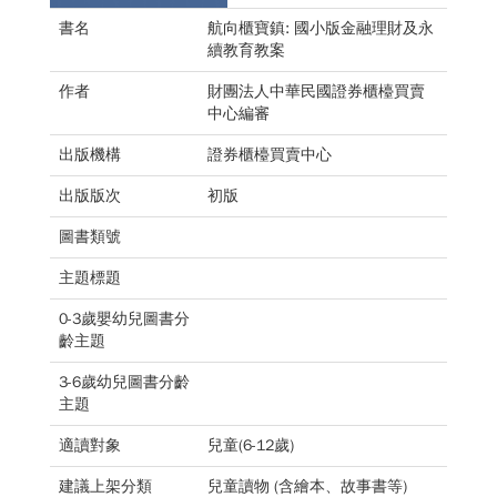
書名
航向櫃寶鎮: 國小版金融理財及永
續教育教案
作者
財團法人中華民國證券櫃檯買賣
中心編審
出版機構
證券櫃檯買賣中心
出版版次
初版
圖書類號
主題標題
0-3歲嬰幼兒圖書分
齡主題
3-6歲幼兒圖書分齡
主題
適讀對象
兒童(6-12歲)
建議上架分類
兒童讀物 (含繪本、故事書等)