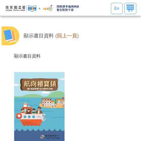
選
En
選單
單
切
換
顯示書目資料 (
回上一頁
)
顯示書目資料