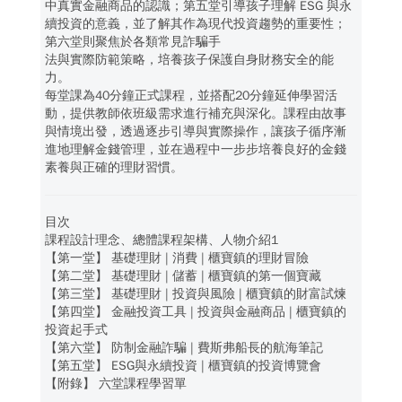
中真實金融商品的認識；第五堂引導孩子理解 ESG 與永
續投資的意義，並了解其作為現代投資趨勢的重要性；
第六堂則聚焦於各類常見詐騙手
法與實際防範策略，培養孩子保護自身財務安全的能
力。
每堂課為40分鐘正式課程，並搭配20分鐘延伸學習活
動，提供教師依班級需求進行補充與深化。課程由故事
與情境出發，透過逐步引導與實際操作，讓孩子循序漸
進地理解金錢管理，並在過程中一步步培養良好的金錢
素養與正確的理財習慣。
目次
課程設計理念、總體課程架構、人物介紹1
【第一堂】 基礎理財 | 消費 | 櫃寶鎮的理財冒險
【第二堂】 基礎理財 | 儲蓄 | 櫃寶鎮的第一個寶藏
【第三堂】 基礎理財 | 投資與風險 | 櫃寶鎮的財富試煉
【第四堂】 金融投資工具 | 投資與金融商品 | 櫃寶鎮的
投資起手式
【第六堂】 防制金融詐騙 | 費斯弗船長的航海筆記
【第五堂】 ESG與永續投資 | 櫃寶鎮的投資博覽會
【附錄】 六堂課程學習單