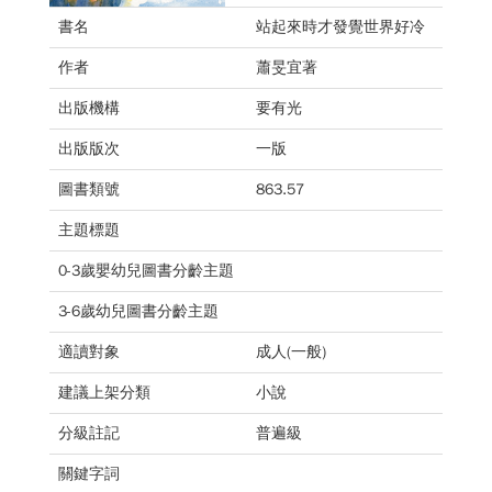
書名
站起來時才發覺世界好冷
作者
蕭旻宜著
出版機構
要有光
出版版次
一版
圖書類號
863.57
主題標題
0-3歲嬰幼兒圖書分齡主題
3-6歲幼兒圖書分齡主題
適讀對象
成人(一般)
建議上架分類
小說
分級註記
普遍級
關鍵字詞