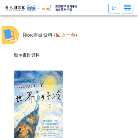
選
En
選單
單
切
換
顯示書目資料 (
回上一頁
)
顯示書目資料