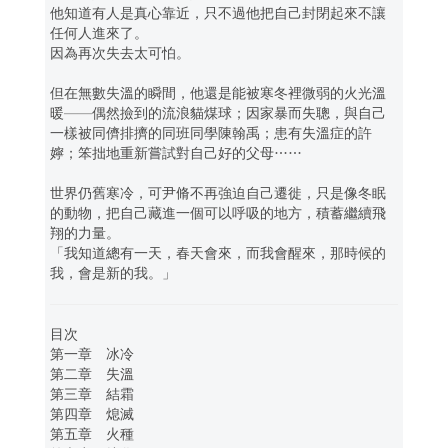
他知道有人是真心靠近，只不過他把自己封閉起來不讓
任何人進來了。
因為再次失去太可怕。
但在無數失溫的瞬間，他還是能被寒冬裡微弱的火光溫
暖——偶然撿到的流浪貓煤球；因家暴而失聰，與自己
一樣被同儕排擠的同班同學陳翰禹；患有失溫症的許
嬣；笨拙地重新嘗試對自己好的父母……
世界仍舊寒冷，可尹脩不再強迫自己遷徙，只是像冬眠
的動物，把自己藏進一個可以呼吸的地方，積蓄繼續飛
翔的力量。
「我知道總有一天，春天會來，而我會醒來，那時候的
我，會是新的我。」
目次
第一章 冰冷
第二章 失溫
第三章 結霜
第四章 熄滅
第五章 火種