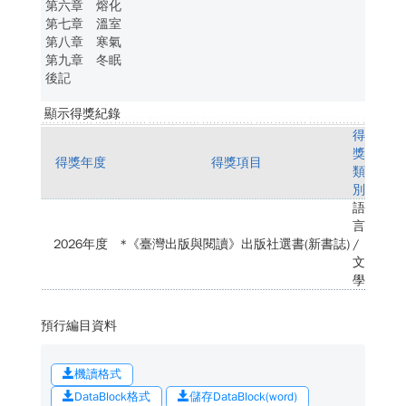
第六章 熔化
第七章 溫室
第八章 寒氣
第九章 冬眠
後記
顯示得獎紀錄
得
獎
得獎年度
得獎項目
類
別
語
言
2026年度
*《臺灣出版與閱讀》出版社選書(新書誌)
/
文
學
預行編目資料
機讀格式
DataBlock格式
儲存DataBlock(word)