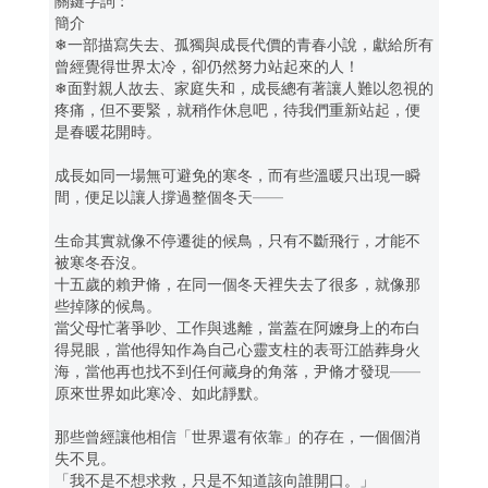
簡介
❄一部描寫失去、孤獨與成長代價的青春小說，獻給所有
曾經覺得世界太冷，卻仍然努力站起來的人！
❄面對親人故去、家庭失和，成長總有著讓人難以忽視的
疼痛，但不要緊，就稍作休息吧，待我們重新站起，便
是春暖花開時。
成長如同一場無可避免的寒冬，而有些溫暖只出現一瞬
間，便足以讓人撐過整個冬天——
生命其實就像不停遷徙的候鳥，只有不斷飛行，才能不
被寒冬吞沒。
十五歲的賴尹脩，在同一個冬天裡失去了很多，就像那
些掉隊的候鳥。
當父母忙著爭吵、工作與逃離，當蓋在阿嬤身上的布白
得晃眼，當他得知作為自己心靈支柱的表哥江皓葬身火
海，當他再也找不到任何藏身的角落，尹脩才發現——
原來世界如此寒冷、如此靜默。
那些曾經讓他相信「世界還有依靠」的存在，一個個消
失不見。
「我不是不想求救，只是不知道該向誰開口。」