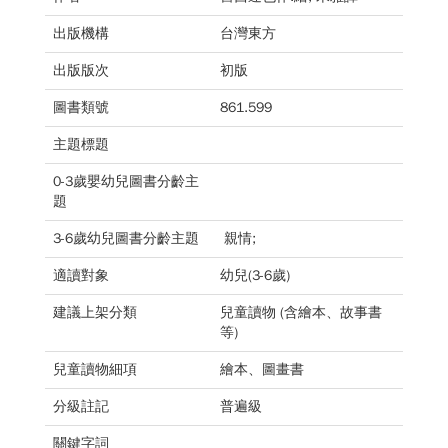
出版機構
台灣東方
出版版次
初版
圖書類號
861.599
主題標題
0-3歲嬰幼兒圖書分齡主
題
3-6歲幼兒圖書分齡主題
親情;
適讀對象
幼兒(3-6歲)
建議上架分類
兒童讀物 (含繪本、故事書
等)
兒童讀物細項
繪本、圖畫書
分級註記
普遍級
關鍵字詞