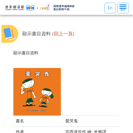
選
En
選單
單
切
換
顯示書目資料 (
回上一頁
)
顯示書目資料
書名
愛哭鬼
作者
宮西達也作.繪; 米雅譯