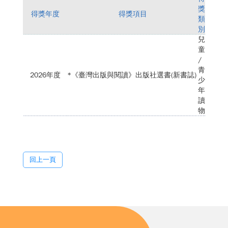
獎
得獎年度
得獎項目
類
別
兒
童
/
青
2026年度
*《臺灣出版與閱讀》出版社選書(新書誌)
少
年
讀
物
回上一頁