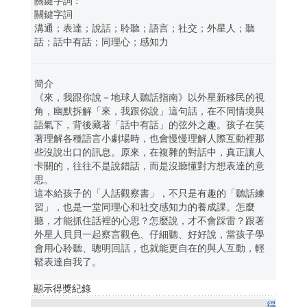
關鍵字詞
溝通；表達；說話；聆聽；語言；社交；外星人；聽
話；話中有話；同理心；感知力
簡介
《來，我跟你說－地球人聽話指南》以外星新移民的視
角，幽默拆解「來，我跟你說」這句話，在不同情境與
語氣下，背後藏著「話中有話」的弦外之趣。孩子在笑
著理解各種語言小劇場時，也會慢慢理解人際互動裡那
些沒說出口的訊息。原來，在複雜的對話中，真正讓人
卡關的，往往不是說錯話，而是沒聽懂對方想表達的意
思。
這本給孩子的「人話觀察書」，不只是有趣的「聽話練
習」，也是一堂同理心和社交感知力的養成課。怎麼
聽，才能抓住話裡的心思？怎麼說，才不會踩雷？跟著
外星人貝貝一起察言觀色、仔細聽、好好說，當孩子學
會用心聆聽、聰明回話，也就能更自在的與人互動，輕
鬆表達自我了。
顯示得獎紀錄
得