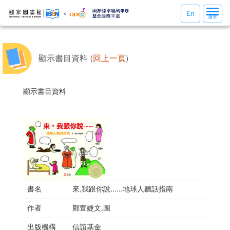
選
En
選單
單
切
換
顯示書目資料 (
回上一頁
)
顯示書目資料
書名
來,我跟你說......地球人聽話指南
作者
鄭萱婕文.圖
出版機構
信誼基金