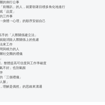
層的例行公事
「前幾趴」的人，就要朝著目標多角化地進行
眠「品質」
的三件事
→身體→心理」的順序安頓自己
 賺錢高手的「人際關係建立法」
就能消除人際關係上的焦慮
法來工作
間與精力的人
層社交圈的禮儀
」
法則」整體提高可信度與工作準確度
氣不好」也別氣餒
伴
的「三個禮儀」
人脈」
，理解是偶然」的思維來溝通