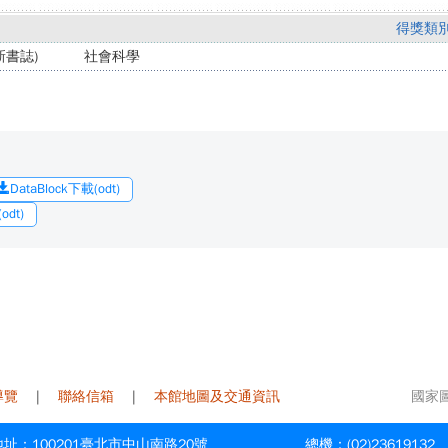
得獎類
書誌)
社會科學
DataBlock下載(odt)
dt)
導覽
|
聯絡信箱
|
本館地圖及交通資訊
國家圖書
址：100201臺北市中山南路20號
總機：(02)23619132