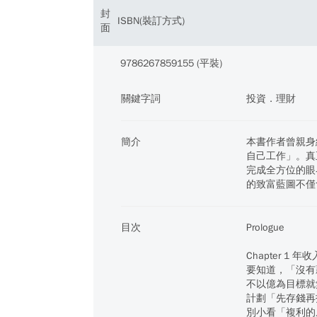
封
ISBN(裝訂方式)
面
9786267859155 (平裝)
關鍵字詞
投資．理財
簡介
本書作者曾親身
自己工作」。真
完成全方位的眼
的致富藍圖不僅
目次
Prologue
Chapter 
要知道，「沒有
不以億為目標就
計劃「先存錢再
別小看「複利的