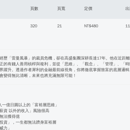
頁數
頁寬
定價
出
320
21
NT$480
11
經歷「雷曼風暴」的裁員危機，卻在高盛集團深耕長達17年。他在近距離
正的有錢人善用槓桿與複利，並從「思維」、「觀念」、「管理」、「時
界躍升。透過作者犀利的金融最前線視角，你將徹底掌握致富的底層邏輯
會變得無比清晰，未來也將充滿無限可能！
1 年收入一億日圓以上的「富裕層思維」
薪資 以外的收入」風險很高
無法獲得億
投資」，一生都無法躋身富裕層
威力」