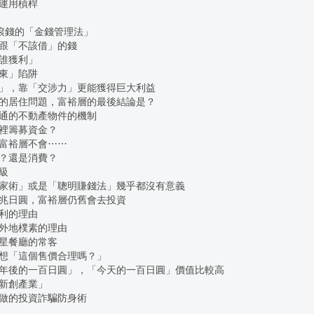
運用槓桿
 以錢滾錢的「金錢管理法」
跟「不該借」的錢
誰獲利」
東」陷阱
」，靠「交涉力」更能獲得巨大利益
的居住問題，富裕層的最後結論是？
通的不動產物件的機制
裡籌募資金？
富裕層不會……
？還是消費？
級
家術」或是「聰明賺錢法」幾乎都沒有意義
兆日圓，富裕層仍舊會去投資
利的理由
外地樸素的理由
星餐廳的常客
想「這個售價合理嗎？」
年後的一百日圓」，「今天的一百日圓」價值比較高
新創產業」
做的投資詐騙防身術