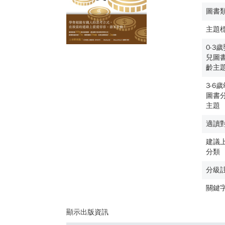
圖書
主題
0-3
兒圖
齡主
3-6
圖書
主題
適讀
建議
分類
分級
關鍵
顯示出版資訊