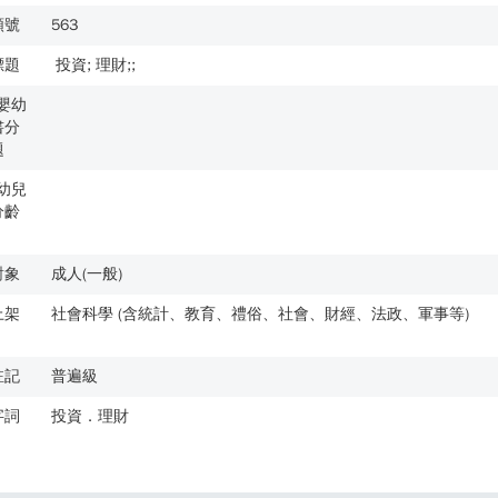
類號
563
標題
投資; 理財;;
歲嬰幼
書分
題
歲幼兒
分齡
對象
成人(一般)
上架
社會科學 (含統計、教育、禮俗、社會、財經、法政、軍事等)
註記
普遍級
字詞
投資．理財