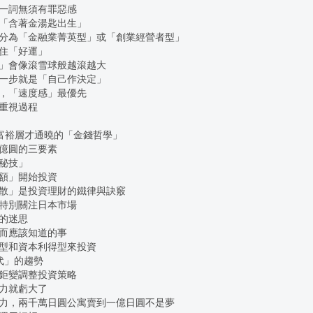
一詞無須有罪惡感
「含著金湯匙出生」
分為「金融業菁英型」或「創業經營者型」
住「好運」
」會像滾雪球般越滾越大
一步就是「自己作決定」
，「速度感」最優先
重視過程
 只有富裕層才通曉的「金錢哲學」
億圓的三要素
秘技」
額」開始投資
散」是投資理財的鐵律與訣竅
特別關注日本市場
的迷思
而應該知道的事
型和資本利得型來投資
代」的趨勢
鉅變調整投資策略
力就虧大了
力，兩千萬日圓公寓賣到一億日圓不是夢