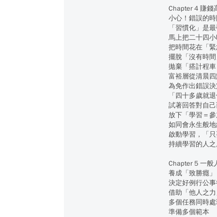
Chapter 4
小心！錯誤的時
「習慣化」是最
馬上把二十四小
把時間花在「緊
擺脫「沒有時間
拋棄「搭計程車
富裕層從清晨四
為免作出錯誤決
「四十多歲就退休
試著回答對自己
放下「學習＝參
如同會永生般地
啟動學習，「只
持續學習的人之
Chapter 
養成「致勝癮」
決定好例行公事
借助「他人之力
多個任務同時處
準備多個範本