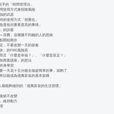
 賺錢高手的「時間管理法」
間使用方式會招致風險
強的武器
時的使用方式「視覺化」
急度低但重要度高的事情」
」的訣竅
＝浪費」這種賺不到錢的人的思維
點開始跑步
定，不要改變一天的節奏
」的FIRE風險高
而言「什麼是幸福？」、「什麼是富足？」
加商業講座」的想法
終身學習
要一天花十五分鐘去做超簡單的事」就夠了
所以能成為億萬富翁的基本架構
5 一般人都能夠做到的「億萬富翁的生活習慣」
後絕不改變
」維持動力
理