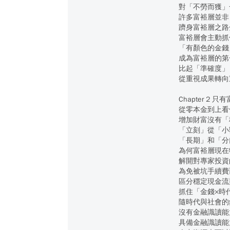
對「不勞而獲」
許多富裕層並非
躋身富裕層之路
富裕層會主動抓
「有顏色的金錢
成為富裕層的第
比起「準確度」
從重視成果轉向
Chapter 2
從零本金到上看
增加財富沒有「
「立刻」從「小
「長期」和「分
為何富裕層現在
解開對專家投資
為免被坑手續費
區分穩定現金流
抓住「金錢×時
隨時代與社會的
沒有金融識讀能
具備金融識讀能