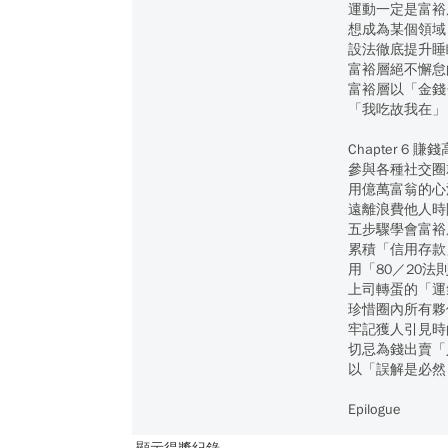
運動一定是富裕
想成為某個領域
設法徹底提升睡
富裕層絕不懈怠
富裕層以「金錢
「我吃故我在」
Chapter 6
參與各種社交圈
用億萬富翁的心
遠離浪費他人時
五步驟學會富裕
累積「信用存款
用「80／20
上司轉蛋的「運
珍惜圈內所有夥
牢記獲人引見時
切忌為錢出賣「
以「誤解是必然
Epilogue