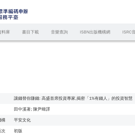
資料庫
書目下載
音樂查詢
ISBN出版機構網
ISR
讓錢替你賺錢: 高盛首席投資專家,揭密「1%有錢人」的投資智慧
田中溪著; 陳尹暐譯
機構
平安文化
版次
初版