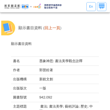
選
En
選單
單
切
換
顯示書目資料 (
回上一頁
)
顯示書目資料
書名
墨象神思: 書法美學觀念詮釋
作者
郭晉銓著
出版機構
新銳文創
出版版次
一版
圖書類號
942.092
主題標題
書法; 書法美學; 藝術評論; 歷史; 中