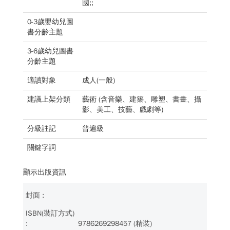
國;;
0-3歲嬰幼兒圖
書分齡主題
3-6歲幼兒圖書
分齡主題
適讀對象
成人(一般)
建議上架分類
藝術 (含音樂、建築、雕塑、書畫、攝
影、美工、技藝、戲劇等)
分級註記
普遍級
關鍵字詞
顯示出版資訊
9786269298457 (精裝)