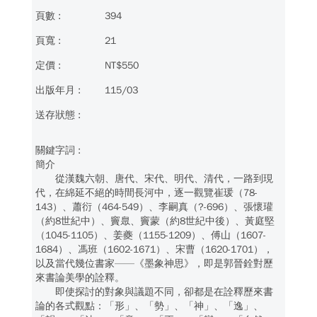
394
21
NT$550
115/03
簡介
從漢魏六朝、唐代、宋代、明代、清代，一路到現
代，在綿延不絕的時間長河中，逐一觀覽崔瑗（78-
143）、蕭衍（464-549）、李嗣真（?-696）、張懷瓘
（約8世紀中）、竇臮、竇蒙（約8世紀中後）、黃庭堅
（1045-1105）、姜夔（1155-1209）、傅山（1607-
1684）、馮班（1602-1671）、宋曹（1620-1701），
以及當代幾位書家——《墨象神思》，即是郭晉銓對歷
來書論美學的詮釋。
即使探討的對象與議題不同，卻都是在詮釋歷來書
論的各式觀點：「形」、「勢」、「神」、「逸」、