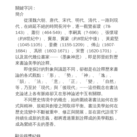
簡介
從漢魏六朝、唐代、宋代、明代、清代，一路到現
代，在綿延不絕的時間長河中，逐一觀覽崔瑗（78-
143）、蕭衍（464-549）、李嗣真（?-696）、張懷瓘
（約8世紀中）、竇臮、竇蒙（約8世紀中後）、黃庭堅
（1045-1105）、姜夔（1155-1209）、傅山（1607-
1684）、馮班（1602-1671）、宋曹（1620-1701），
以及當代幾位書家——《墨象神思》，即是郭晉銓對歷
來書論美學的詮釋。
即使探討的對象與議題不同，卻都是在詮釋歷來書
論的各式觀點：「形」、「勢」、「神」、「逸」、
「韻」、「法」、「意」、「正」、「變」、「自然」
等，乃至於「現代」與「後現代」……這些觀念在書法
史論述上各有脈絡卻又在形神論述中互有關聯。
不同歷史情境中的概念，始終圍繞著書法如何在形
式與精神、規範與創發之間取得平衡。書法美學如何在
歷史流變中不斷被重申、修正與開展，並在當代語境下
持續生成新的意義，都將透過重新詮釋成的美學觀點，
成為縈繞不去的墨香。
顯示得獎紀錄