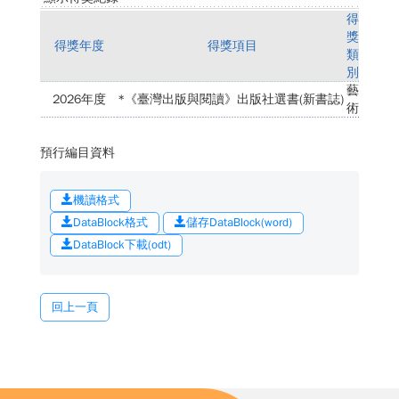
得
獎
得獎年度
得獎項目
類
別
藝
2026年度
*《臺灣出版與閱讀》出版社選書(新書誌)
術
預行編目資料
機讀格式
DataBlock格式
儲存DataBlock(word)
DataBlock下載(odt)
回上一頁