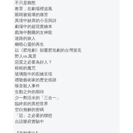
不只是鄉愁
教育，在劇場裡追風
眼睛被寵壞的痛苦
異境中缺席的小丑與詩
劇場中的超現實繪本
戲海中翻騰的女神龍
迷路的旅人
幽暗心靈的再生
以《肥皂劇》顛覆肥皂劇的台灣渥克
野人vs.風景
惡質之必要為好人？
框框的魔咒
玻璃瓶中的彩繪呈現
禮敬藝術家的歷史痕跡
噪音殺人事件
生動之外的期待
少一劑活水的「三合一」
臨終前的異想世界
空白無解的密碼
「惡」之必要的聯想
台語樂府實驗中