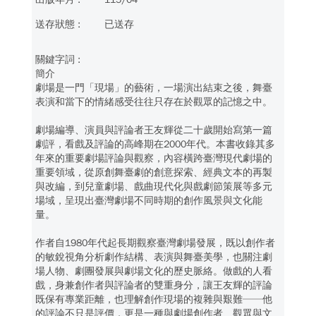
已送存
簡介
劇場是一門「現場」的藝術，一場演出結束之後，舞臺
表演和當下的情緒感受往往只存在於觀眾的記憶之中。
劇場編導、演員與評論者王友輝從二十歲開始寫第一篇
劇評，看戲及評論的高峰期在2000年代。本書收錄其多
年來的重要劇場評論與觀察，內容橫跨臺灣現代劇場的
重要領域，從原創舞臺劇的創意探索、經典文本的再製
與改編，到兒童劇場、戲曲現代化與戲劇節策展等多元
場域，呈現出臺灣劇場不同時期的創作風景與文化能
量。
作者自1980年代起長期觀察臺灣劇場發展，既以創作者
的敏銳視角分析劇作結構、表演與舞臺美學，也關注劇
場人物、劇團發展與劇場文化的歷史脈絡。做戲的人看
戲，身兼創作者與評論者的雙重身分，讓王友輝的評論
既保有專業距離，也理解創作現場的複雜與艱難──他
的評論不只是評價，更是一種與劇場創作者、觀眾與文