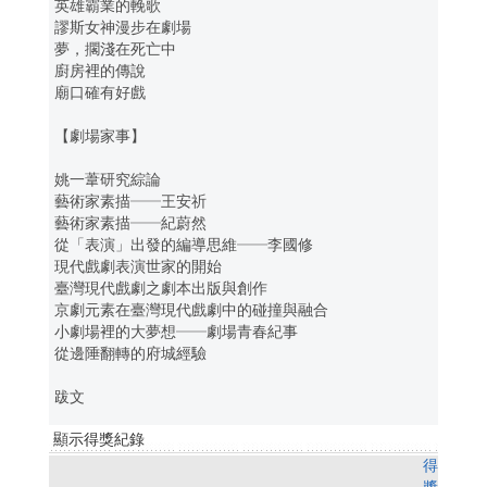
英雄霸業的輓歌
謬斯女神漫步在劇場
夢，擱淺在死亡中
廚房裡的傳說
廟口確有好戲
【劇場家事】
姚一葦研究綜論
藝術家素描──王安祈
藝術家素描──紀蔚然
從「表演」出發的編導思維──李國修
現代戲劇表演世家的開始
臺灣現代戲劇之劇本出版與創作
京劇元素在臺灣現代戲劇中的碰撞與融合
小劇場裡的大夢想──劇場青春紀事
從邊陲翻轉的府城經驗
跋文
顯示得獎紀錄
得