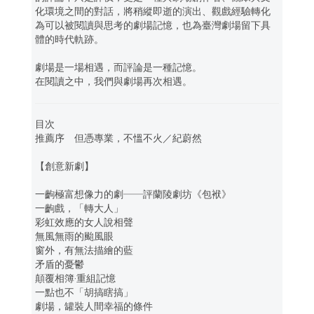
化環境之間的對話，將稍縱即逝的演出、觀戲經驗轉化
為可以被閱讀與思考的劇場記憶，也為臺灣劇場留下具
體的時代軌跡。
劇場是一場相遇，而評論是一種記憶。
在閱讀之中，我們與劇場再次相遇。
目次
推薦序 但憑專業，不慍不火／紀蔚然
【創意新劇】
一齣極富想像力的劇──評蘭陵劇坊《包袱》
一齣戲，「轉大人」
彩虹效應的女人說相聲
無風無雨的颱風眼
窗外，有無法描繪的藍
矛盾的憂鬱
顛覆相簿‧重組記憶
一點也不「胡搞瞎搞」
劇場，罐裝人間幸福的條件