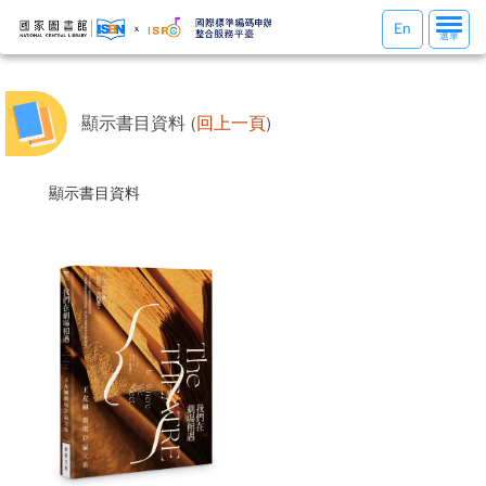
選
En
選單
單
切
換
顯示書目資料 (
回上一頁
)
顯示書目資料