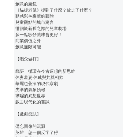
創意的魔鏡
《貓捉老鼠》捉到了什麼？放走了什麼？
動感彩色豪華綜藝體
兒童觀點的城市寓言
徘徊於新舊之際的兒童劇場
多一點歌仔戲味會更好！
商業價值之外
創意無限可能
【唱念做打】
戲夢，循環在今古遐想的新思維
休妻羞妻‧休戚與共莫相欺
華麗也蒼涼的現代京劇
失準的氣象預報
求騙的異想世界
戲曲現代化的嘗試
【戲劇節誌】
備忘圖像的沉澱
英雄，怎一個反字了得