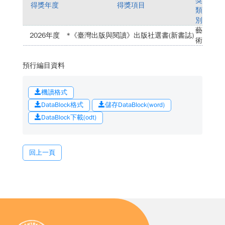
獎
得獎年度
得獎項目
類
別
藝
2026年度
*《臺灣出版與閱讀》出版社選書(新書誌)
術
預行編目資料
機讀格式
DataBlock格式
儲存DataBlock(word)
DataBlock下載(odt)
回上一頁