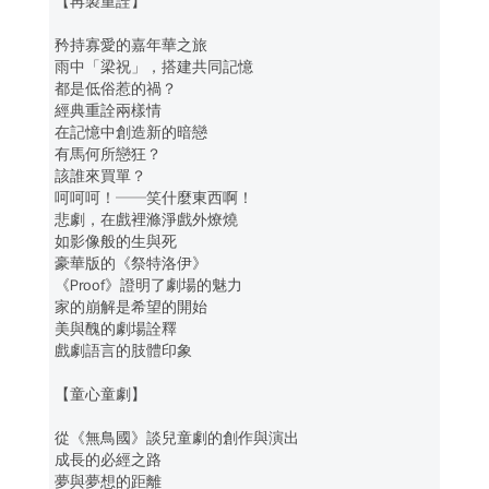
【再製重詮】
矜持寡愛的嘉年華之旅
雨中「梁祝」，搭建共同記憶
都是低俗惹的禍？
經典重詮兩樣情
在記憶中創造新的暗戀
有馬何所戀狂？
該誰來買單？
呵呵呵！──笑什麼東西啊！
悲劇，在戲裡滌淨戲外燎燒
如影像般的生與死
豪華版的《祭特洛伊》
《Proof》證明了劇場的魅力
家的崩解是希望的開始
美與醜的劇場詮釋
戲劇語言的肢體印象
【童心童劇】
從《無鳥國》談兒童劇的創作與演出
成長的必經之路
夢與夢想的距離