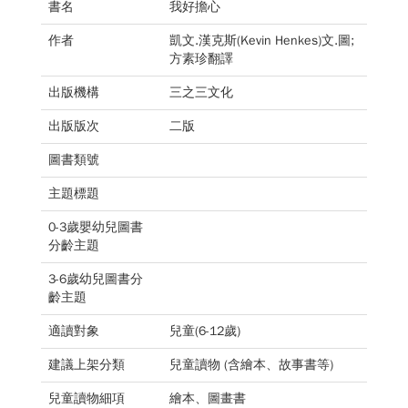
書名
我好擔心
作者
凱文.漢克斯(Kevin Henkes)文.圖;
方素珍翻譯
出版機構
三之三文化
出版版次
二版
圖書類號
主題標題
0-3歲嬰幼兒圖書
分齡主題
3-6歲幼兒圖書分
齡主題
適讀對象
兒童(6-12歲)
建議上架分類
兒童讀物 (含繪本、故事書等)
兒童讀物細項
繪本、圖畫書