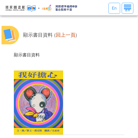
選
En
選單
單
切
換
顯示書目資料 (
回上一頁
)
顯示書目資料