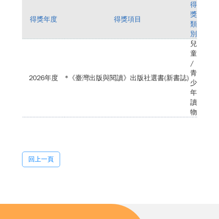
得
獎
得獎年度
得獎項目
類
別
兒
童
/
青
2026年度
*《臺灣出版與閱讀》出版社選書(新書誌)
少
年
讀
物
回上一頁