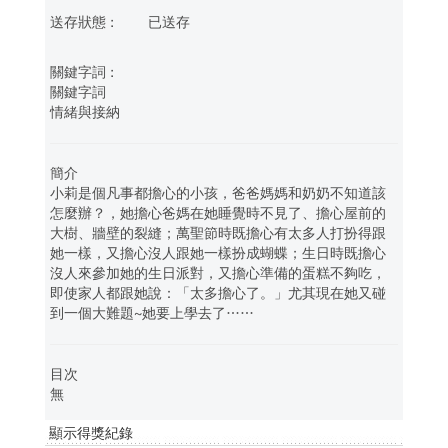
已送存
關鍵字詞
情緒與接納
簡介
小莉是個凡事都擔心的小孩，爸爸媽媽和奶奶不知道該
怎麼辦？，她擔心爸媽在她睡覺時不見了、擔心屋前的
大樹、牆壁的裂縫；萬聖節時既擔心有太多人打扮得跟
她一樣，又擔心沒人跟她一樣扮成蝴蝶；生日時既擔心
沒人來參加她的生日派對，又擔心準備的蛋糕不夠吃，
即使家人都跟她說：「太多擔心了。」尤其現在她又碰
到一個大難題~她要上學去了……
目次
無
顯示得獎紀錄