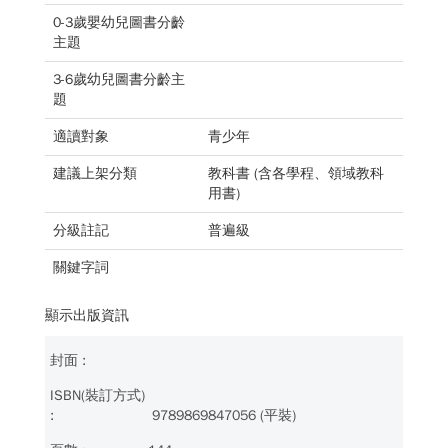
0-3歲嬰幼兒圖書分齡
主題
3-6歲幼兒圖書分齡主
題
適讀對象
青少年
建議上架分類
教科書 (含各學程、領域教科
用書)
分級註記
普遍級
關鍵字詞
顯示出版資訊
9789869847056 (平裝)