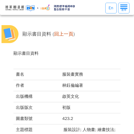
選
En
選單
單
切
換
顯示書目資料 (
回上一頁
)
顯示書目資料
書名
服裝畫實務
作者
林鈺倫編著
出版機構
啟英文化
出版版次
初版
圖書類號
423.2
主題標題
服裝設計; 人物畫; 繪畫技法;