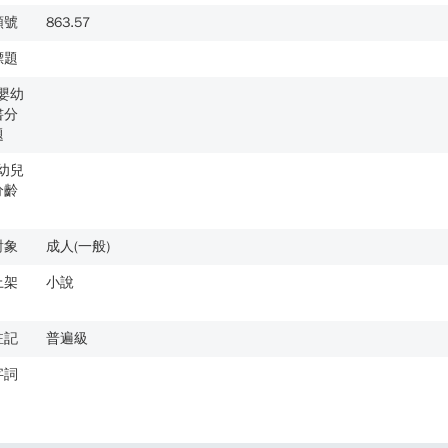
類號
863.57
標題
歲嬰幼
書分
題
歲幼兒
分齡
對象
成人(一般)
上架
小說
註記
普遍級
字詞