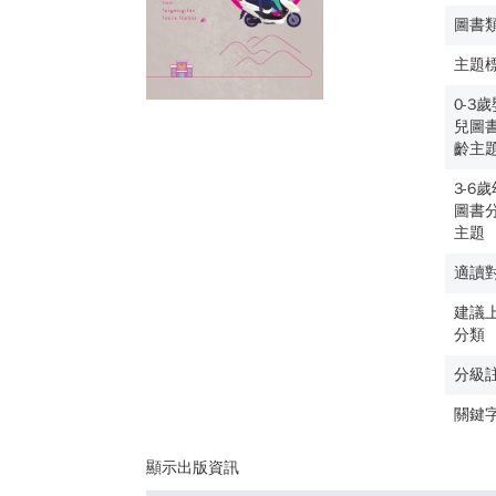
圖書
主題
0-3
兒圖
齡主
3-6
圖書
主題
適讀
建議
分類
分級
關鍵
顯示出版資訊