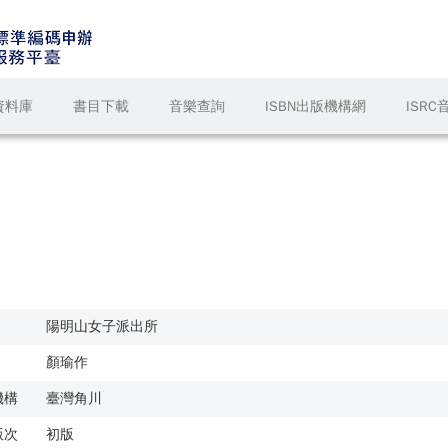
資料庫
書目下載
音樂查詢
ISBN出版機構網
ISR
陽明山女子派出所
顏瑜作
機構
臺灣角川
版次
初版