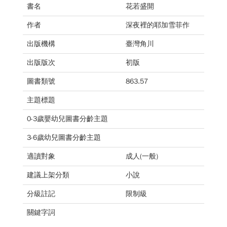
書名
花若盛開
作者
深夜裡的耶加雪菲作
出版機構
臺灣角川
出版版次
初版
圖書類號
863.57
主題標題
0-3歲嬰幼兒圖書分齡主題
3-6歲幼兒圖書分齡主題
適讀對象
成人(一般)
建議上架分類
小說
分級註記
限制級
關鍵字詞