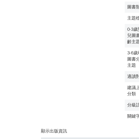
圖書
主題
0-3
兒圖
齡主
3-6
圖書
主題
適讀
建議
分類
分級
關鍵
顯示出版資訊