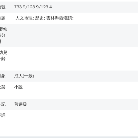
類號
733.9/123.9/123.4
標題
人文地理; 歷史; 雲林縣西螺鎮;;
歲嬰幼
書分
題
歲幼兒
分齡
對象
成人(一般)
上架
小說
註記
普遍級
字詞