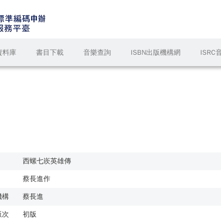
資料庫
書目下載
音樂查詢
ISBN出版機構網
ISR
西螺七崁英雄傳
蔡長進作
機構
蔡長進
版次
初版