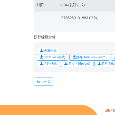
封面
ISBN(裝訂方式)
9786260131883 (平裝)
預行編目資料
機讀格式
DataBlock格式
儲存DataBlock(word)
卡片格式
卡片下載(word)
卡片下載(o
回上一頁
網站