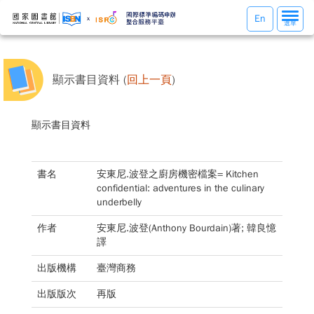
選
En
選單
單
切
換
顯示書目資料 (
回上一頁
)
顯示書目資料
書名
安東尼.波登之廚房機密檔案= Kitchen
confidential: adventures in the culinary
underbelly
作者
安東尼.波登(Anthony Bourdain)著; 韓良憶
譯
出版機構
臺灣商務
出版版次
再版