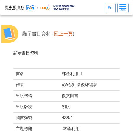
選
En
選單
單
切
換
顯示書目資料 (
回上一頁
)
顯示書目資料
書名
林產利用. I
作者
彭宏源, 徐俊雄編著
出版機構
復文圖書
出版版次
初版
圖書類號
436.4
主題標題
林產利用;