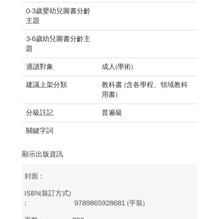
0-3歲嬰幼兒圖書分齡
主題
3-6歲幼兒圖書分齡主
題
適讀對象
成人(學術)
建議上架分類
教科書 (含各學程、領域教科
用書)
分級註記
普遍級
關鍵字詞
顯示出版資訊
9789865928681 (平裝)