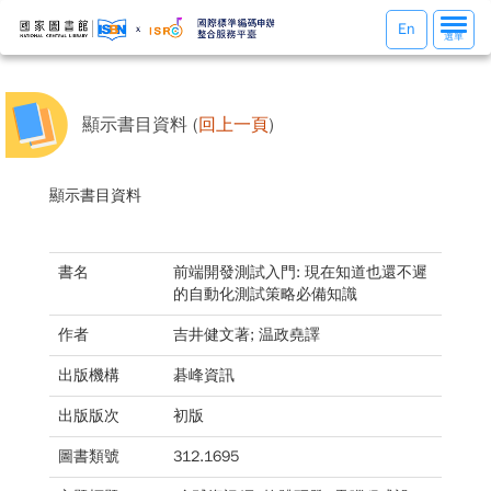
選
En
選單
單
切
換
顯示書目資料 (
回上一頁
)
顯示書目資料
書名
前端開發測試入門: 現在知道也還不遲
的自動化測試策略必備知識
作者
吉井健文著; 温政堯譯
出版機構
碁峰資訊
出版版次
初版
圖書類號
312.1695