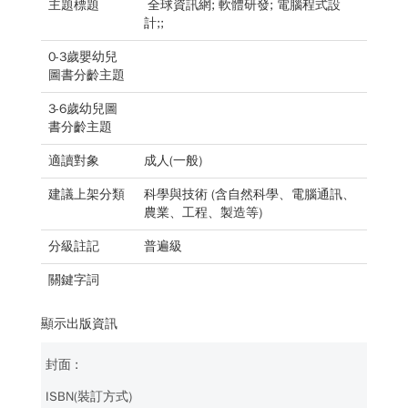
主題標題
全球資訊網; 軟體研發; 電腦程式設
計;;
0-3歲嬰幼兒
圖書分齡主題
3-6歲幼兒圖
書分齡主題
適讀對象
成人(一般)
建議上架分類
科學與技術 (含自然科學、電腦通訊、
農業、工程、製造等)
分級註記
普遍級
關鍵字詞
顯示出版資訊