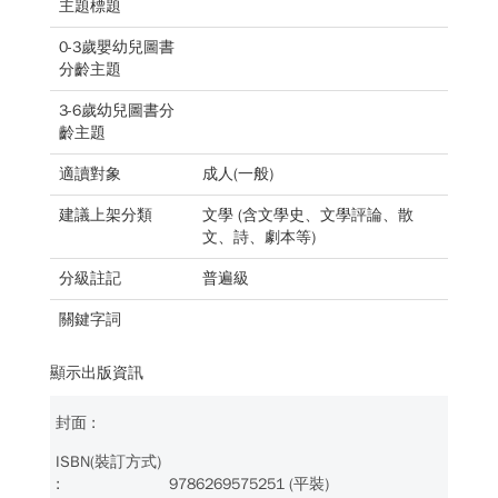
主題標題
0-3歲嬰幼兒圖書
分齡主題
3-6歲幼兒圖書分
齡主題
適讀對象
成人(一般)
建議上架分類
文學 (含文學史、文學評論、散
文、詩、劇本等)
分級註記
普遍級
關鍵字詞
顯示出版資訊
9786269575251 (平裝)