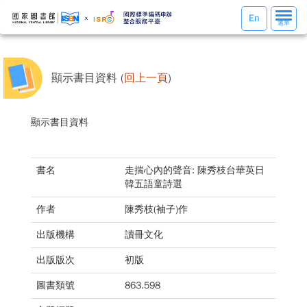
選
En
選單
單
切
換
顯示書目資料 (
回上一頁
)
顯示書目資料
書名
走揣心內的聲音: 陳秀枝台華英日
韓五語童詩選
作者
陳秀枝(袖子)作
出版機構
讀冊文化
出版版次
初版
圖書類號
863.598