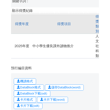
顯示得獎紀錄
得
獎
得獎年度
得獎項目
類
別
人
文
2025年度
中小學生優良課外讀物推介
社
科
類
預行編目資料
機讀格式
DataBlock格式
儲存DataBlock(word)
DataBlock下載(odt)
卡片格式
卡片下載(word)
卡片下載(odt)