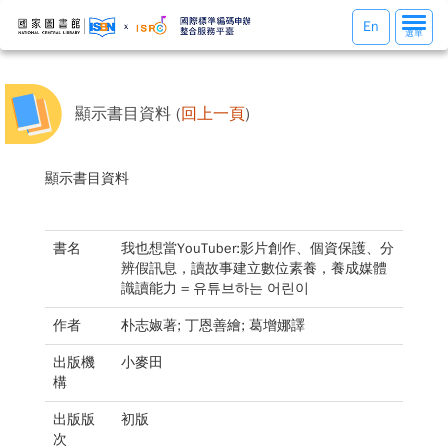
選
En
選單
單
切
換
顯示書目資料 (
回上一頁
)
顯示書目資料
書名
我也想當YouTuber:影片創作、個資保護、分
辨假訊息，讀故事建立數位素養，養成媒體
識讀能力 = 유튜브하는 어린이
作者
朴志婌著; 丁恩善繪; 葛增娜譯
出版機
小麥田
構
出版版
初版
次