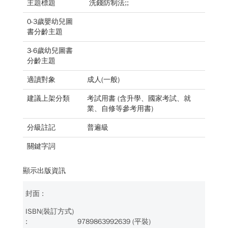
主題標題
洗錢防制法;;
0-3歲嬰幼兒圖
書分齡主題
3-6歲幼兒圖書
分齡主題
適讀對象
成人(一般)
建議上架分類
考試用書 (含升學、國家考試、就
業、自修等參考用書)
分級註記
普遍級
關鍵字詞
顯示出版資訊
9789863992639 (平裝)