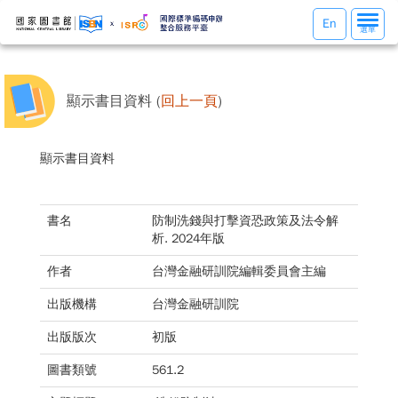
選
En
選單
單
切
換
顯示書目資料 (
回上一頁
)
顯示書目資料
書名
防制洗錢與打擊資恐政策及法令解
析. 2024年版
作者
台灣金融研訓院編輯委員會主編
出版機構
台灣金融研訓院
出版版次
初版
圖書類號
561.2