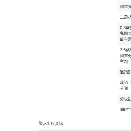
圖書
主題
0-3
兒圖
齡主
3-6
圖書
主題
適讀
建議
分類
分級
關鍵
顯示出版資訊