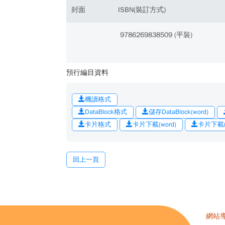
封面
ISBN(裝訂方式)
9786269838509 (平裝)
預行編目資料
機讀格式
DataBlock格式
儲存DataBlock(word)
卡片格式
卡片下載(word)
卡片下載(o
回上一頁
網站