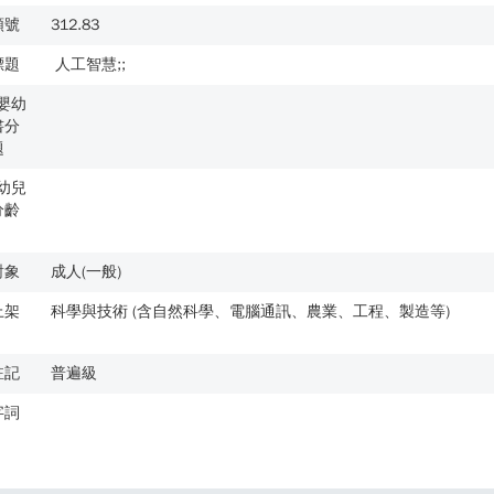
類號
312.83
標題
人工智慧;;
歲嬰幼
書分
題
歲幼兒
分齡
對象
成人(一般)
上架
科學與技術 (含自然科學、電腦通訊、農業、工程、製造等)
註記
普遍級
字詞