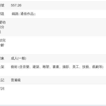
類號
557.26
標題
鐵路; 通俗作品;;
歲嬰幼
書分
題
歲幼兒
分齡
對象
成人(一般)
上架
藝術 (含音樂、建築、雕塑、書畫、攝影、美工、技藝、戲劇等)
註記
普遍級
字詞