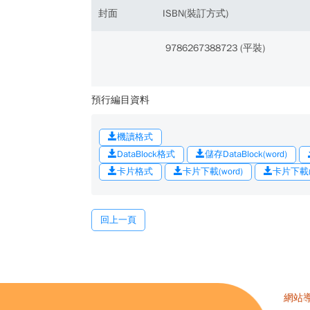
封面
ISBN(裝訂方式)
9786267388723 (平裝)
預行編目資料
機讀格式
DataBlock格式
儲存DataBlock(word)
卡片格式
卡片下載(word)
卡片下載(o
回上一頁
網站