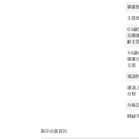
圖書
主題
0-3
兒圖
齡主
3-6
圖書
主題
適讀
建議
分類
分級
關鍵
顯示出版資訊