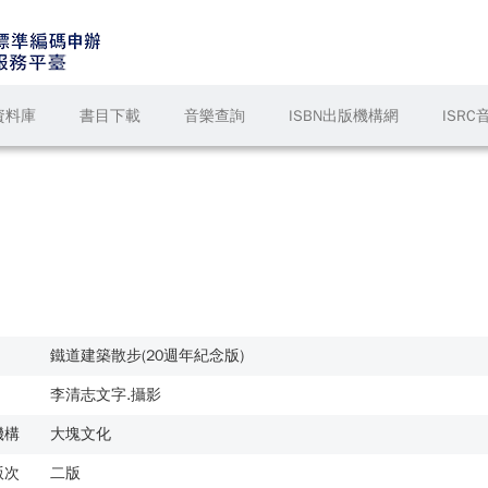
資料庫
書目下載
音樂查詢
ISBN出版機構網
ISR
鐵道建築散步(20週年紀念版)
李清志文字.攝影
機構
大塊文化
版次
二版