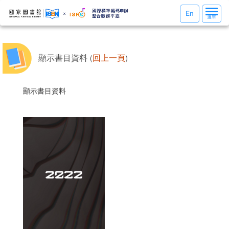
選
En
選單
單
切
換
顯示書目資料 (
回上一頁
)
顯示書目資料