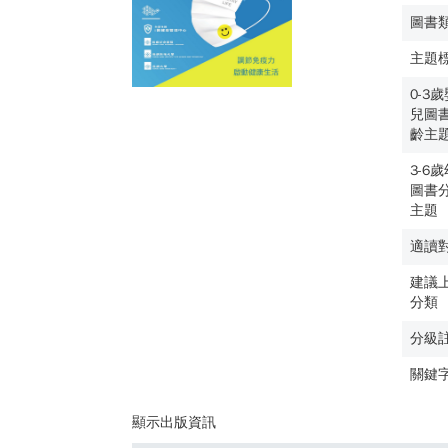
圖書
主題
0-3
兒圖
齡主
3-6
圖書
主題
適讀
建議
分類
分級
關鍵
顯示出版資訊