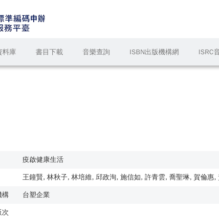
資料庫
書目下載
音樂查詢
ISBN出版機構網
ISR
疫啟健康生活
王鐘賢, 林秋子, 林培維, 邱政洵, 施信如, 許青雲, 喬聖琳, 賀倫惠
機構
台塑企業
版次