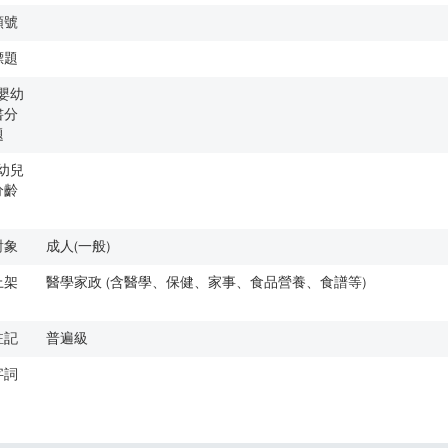
類號
標題
歲嬰幼
書分
題
歲幼兒
分齡
對象
成人(一般)
上架
醫學家政 (含醫學、保健、家事、食品營養、食譜等)
註記
普遍級
字詞