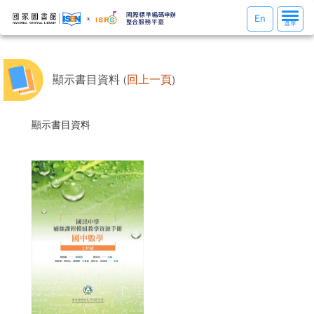
選
En
選單
單
切
換
顯示書目資料 (
回上一頁
)
顯示書目資料