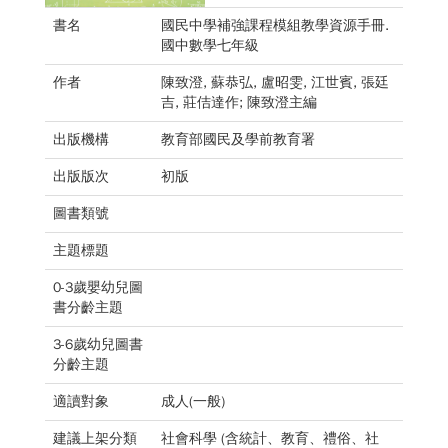
書名
國民中學補強課程模組教學資源手冊.
國中數學七年級
作者
陳致澄, 蘇恭弘, 盧昭雯, 江世賓, 張廷
吉, 莊佶達作; 陳致澄主編
出版機構
教育部國民及學前教育署
出版版次
初版
圖書類號
主題標題
0-3歲嬰幼兒圖
書分齡主題
3-6歲幼兒圖書
分齡主題
適讀對象
成人(一般)
建議上架分類
社會科學 (含統計、教育、禮俗、社