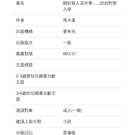
書名
關於殺人這件事......請勿對號
入座
作者
馬卡著
出版機構
要有光
出版版次
一版
圖書類號
863.57
主題標題
0-3歲嬰幼兒圖書分齡
主題
3-6歲幼兒圖書分齡主
題
適讀對象
成人(一般)
建議上架分類
小說
分級註記
普遍級