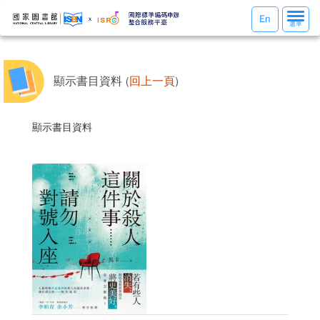
選
En
選單
單
切
換
顯示書目資料 (
回上一頁
)
顯示書目資料