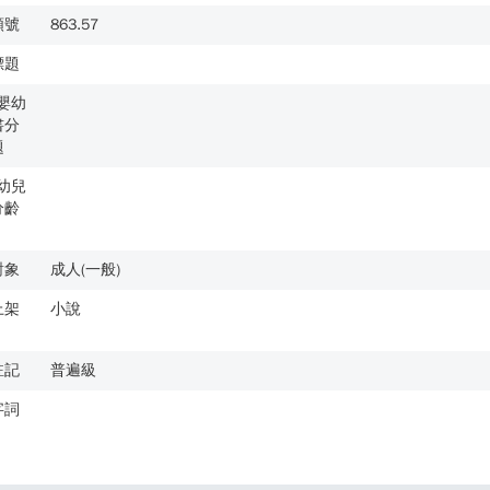
類號
863.57
標題
歲嬰幼
書分
題
歲幼兒
分齡
對象
成人(一般)
上架
小說
註記
普遍級
字詞