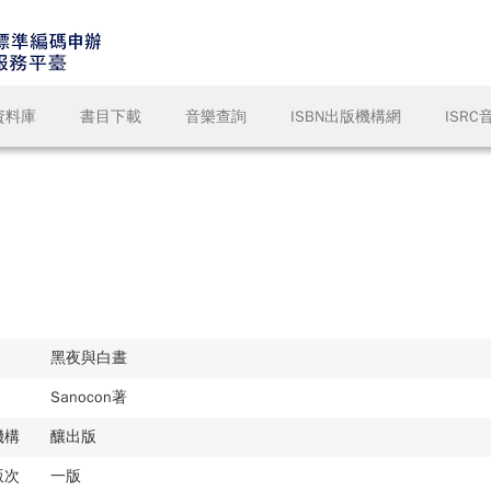
資料庫
書目下載
音樂查詢
ISBN出版機構網
ISR
黑夜與白晝
Sanocon著
機構
釀出版
版次
一版