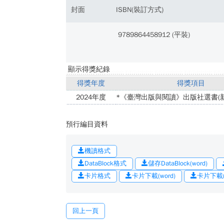
封面
ISBN(裝訂方式)
9789864458912 (平裝)
顯示得獎紀錄
得獎年度
得獎項目
2024年度
*《臺灣出版與閱讀》出版社選書(新
預行編目資料
機讀格式
DataBlock格式
儲存DataBlock(word)
卡片格式
卡片下載(word)
卡片下載(o
回上一頁