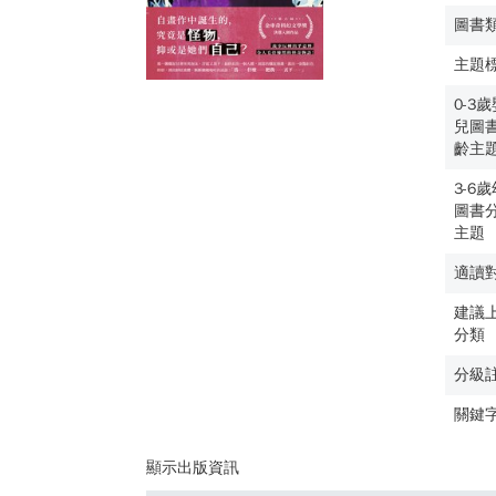
圖書
主題
0-3
兒圖
齡主
3-6
圖書
主題
適讀
建議
分類
分級
關鍵
顯示出版資訊