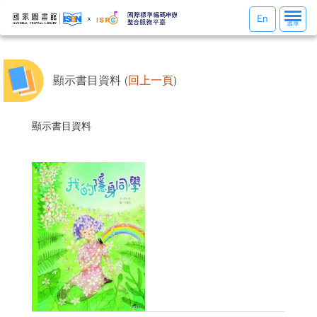
選
En
選單
單
切
換
顯示書目資料 (
回上一頁
)
顯示書目資料