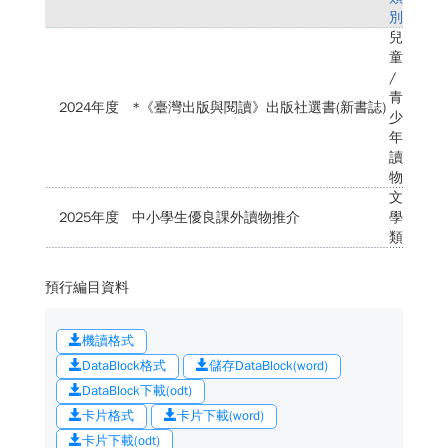
別
兒
童
/
青
2024年度
*《臺灣出版與閱讀》出版社選書(新書誌)
少
年
讀
物
文
2025年度
中小學生優良課外讀物推介
學
類
預行編目資料
機讀格式
DataBlock格式
儲存DataBlock(word)
DataBlock下載(odt)
卡片格式
卡片下載(word)
卡片下載(odt)