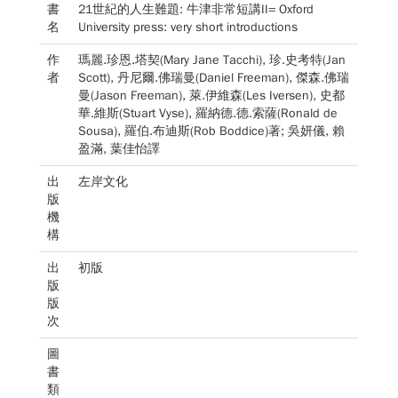
書
21世紀的人生難題: 牛津非常短講II= Oxford
名
University press: very short introductions
作
瑪麗.珍恩.塔契(Mary Jane Tacchi), 珍.史考特(Jan
者
Scott), 丹尼爾.佛瑞曼(Daniel Freeman), 傑森.佛瑞
曼(Jason Freeman), 萊.伊維森(Les Iversen), 史都
華.維斯(Stuart Vyse), 羅納德.德.索薩(Ronald de
Sousa), 羅伯.布迪斯(Rob Boddice)著; 吳妍儀, 賴
盈滿, 葉佳怡譯
出
左岸文化
版
機
構
出
初版
版
版
次
圖
書
類