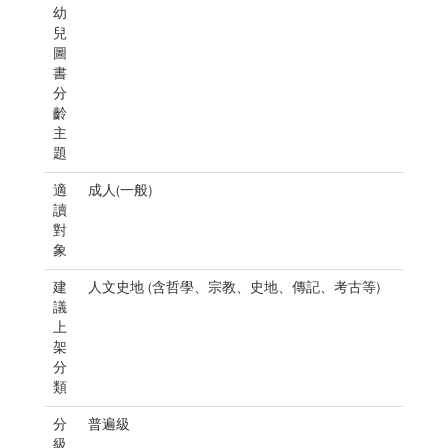
幼
兒
圖
書
分
齡
主
題
適
成人(一般)
讀
對
象
建
人文史地 (含哲學、宗教、史地、傳記、考古等)
議
上
架
分
類
分
普遍級
級