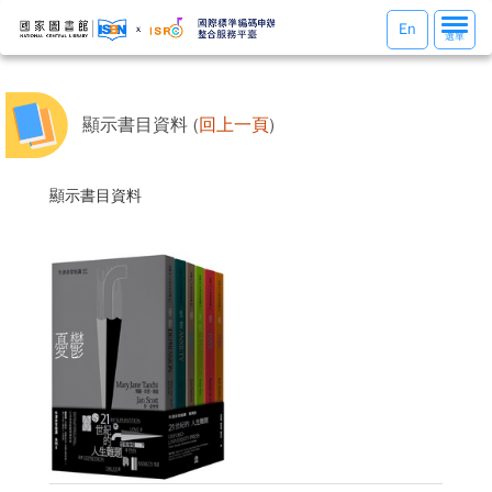
選
En
選單
單
切
換
顯示書目資料 (
回上一頁
)
顯示書目資料