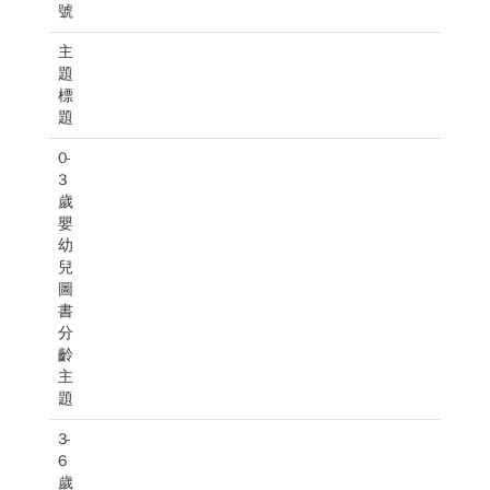
號
主
題
標
題
0-
3
歲
嬰
幼
兒
圖
書
分
齡
主
題
3-
6
歲