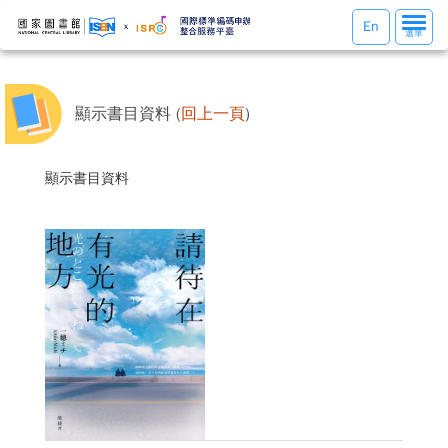
選
En
選單
單
切
換
顯示書目資料 (
回上一頁
)
顯示書目資料