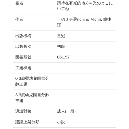
書名
請待在有光的地方= 光のとこに
いてね
作者
一穂ミチ著(Ichiho Michi); 簡捷
譯
出版機構
皇冠
出版版次
初版
圖書類號
861.57
主題標題
0-3歲嬰幼兒圖書分
齡主題
3-6歲幼兒圖書分齡
主題
適讀對象
成人(一般)
建議上架分類
小說