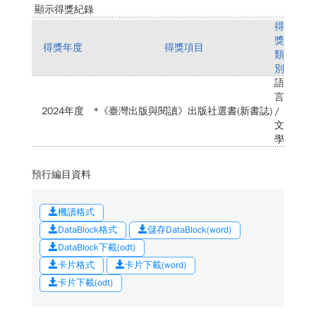
顯示得獎紀錄
得
獎
得獎年度
得獎項目
類
別
語
言
2024年度
*《臺灣出版與閱讀》出版社選書(新書誌)
/
文
學
預行編目資料
機讀格式
DataBlock格式
儲存DataBlock(word)
DataBlock下載(odt)
卡片格式
卡片下載(word)
卡片下載(odt)