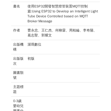
書名
使用ESP32開發智慧燈管裝置MQTT控制
篇:Using ESP32 to Develop an Intelligent Light
Tube Device Controlled based on MQTT
Broker Message
作者
曹永忠、王仁杰、何柳霖、周柏綸、李奇陽、
葛志聖、郭耀文
出版機
渥瑪數位
構
出版版
初版
次
圖書類
號
主題標
題
0-3歲
嬰幼兒
圖書分