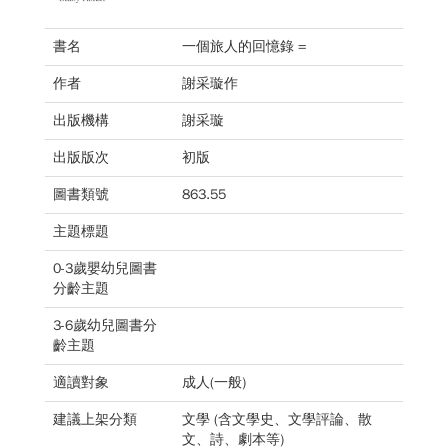
書名
一個旅人的回憶錄 =
作者
謝采璇作
出版機構
謝采璇
出版版次
初版
圖書類號
863.55
主題標題
0-3歲嬰幼兒圖書
分齡主題
3-6歲幼兒圖書分
齡主題
適讀對象
成人(一般)
建議上架分類
文學 (含文學史、文學評論、散
文、詩、劇本等)