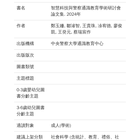
書名
智慧科技與警察通識教育學術研討會
論文集. 2024年
作者
鄭玉姍, 鄒濬智, 王貴珠, 凃宥德, 廖俊
凱, 王癸元, 蔡瑞宸作
出版機構
中央警察大學通識教育中心
出版版次
圖書類號
主題標題
0-3歲嬰幼兒圖
書分齡主題
3-6歲幼兒圖書
分齡主題
適讀對象
成人(學術)
建議上架分類
社會科學 (含統計、教育、禮俗、社