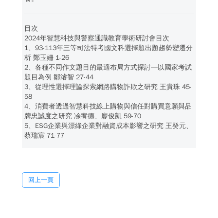
目次
2024年智慧科技與警察通識教育學術研討會目次
1、93-113年三等司法特考國文科選擇題出題趨勢變遷分
析 鄭玉姍 1-26
2、各種不同作文題目的最適布局方式探討—以國家考試
題目為例 鄒濬智 27-44
3、從理性選擇理論探索網路購物詐欺之研究 王貴珠 45-
58
4、消費者透過智慧科技線上購物與信任對購買意願與品
牌忠誠度之研究 凃宥德、廖俊凱 59-70
5、ESG企業與漂綠企業對融資成本影響之研究 王癸元、
蔡瑞宸 71-77
回上一頁