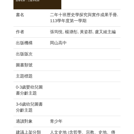
書名
二年十班歷史學探究與實作成果手冊.
113學年度第一學期
作者
張筠悅, 楊瀞彤, 黃姿郡, 盧又綾主編
出版機構
岡山高中
出版版次
圖書類號
主題標題
0-3歲嬰幼兒圖
書分齡主題
3-6歲幼兒圖書
分齡主題
適讀對象
青少年
建議上架分類
人文史地 (含哲學、宗教、史地、傳