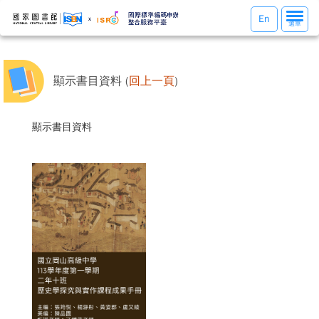
選
En
選單
單
切
換
顯示書目資料 (
回上一頁
)
顯示書目資料