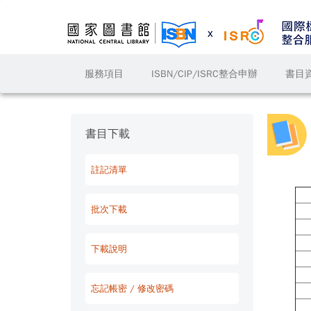
服務項目
ISBN/CIP/ISRC整合申辦
書目
書目下載
註記清單
批次下載
下載說明
忘記帳密 / 修改密碼