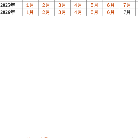
1月
2月
3月
4月
5月
6月
7月
2025年
2月
3月
4月
5月
6月
2026年
1月
7月