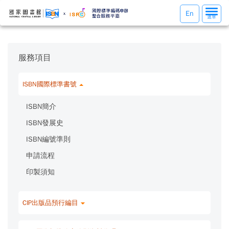
選
En
選單
單
切
換
服務項目
ISBN國際標準書號
ISBN簡介
ISBN發展史
ISBN編號準則
申請流程
印製須知
CIP出版品預行編目