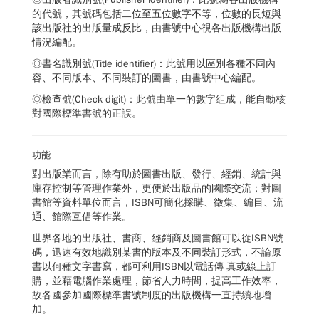
的代號，其號碼包括二位至五位數字不等，位數的長短與
該出版社的出版量成反比，由書號中心視各出版機構出版
情況編配。
◎書名識別號(Title identifier)：此號用以區別各種不同內
容、不同版本、不同裝訂的圖書，由書號中心編配。
◎檢查號(Check digit)：此號由單一的數字組成，能自動核
對國際標準書號的正誤。
功能
對出版業而言，除有助於圖書出版、發行、經銷、統計與
庫存控制等管理作業外，更便於出版品的國際交流；對圖
書館等資料單位而言，ISBN可簡化採購、徵集、編目、流
通、館際互借等作業。
世界各地的出版社、書商、經銷商及圖書館可以從ISBN號
碼，迅速有效地識別某書的版本及不同裝訂形式，不論原
書以何種文字書寫，都可利用ISBN以電話傳 真或線上訂
購，並藉電腦作業處理，節省人力時間，提高工作效率，
故各國參加國際標準書號制度的出版機構一直持續地增
加。