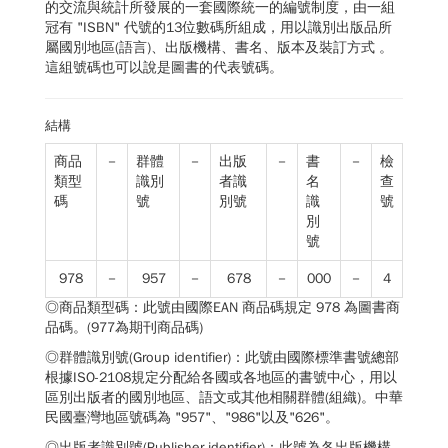
的交流與統計所發展的一套國際統一的編號制度，由一組
冠有 "ISBN" 代號的13位數碼所組成，用以識別出版品所
屬國別地區(語言)、出版機構、書名、版本及裝訂方式 。
這組號碼也可以說是圖書的代表號碼。
結構
商品
－
群體
－
出版
－
書
－
檢
類型
識別
者識
名
查
碼
號
別號
識
號
別
號
978
－
957
－
678
－
000
－
4
◎商品類型碼：此號由國際EAN 商品碼規定 978 為圖書商
品碼。(977為期刊商品碼)
◎群體識別號(Group identifier)：此號由國際標準書號總部
根據ISO-2108規定分配給各國或各地區的書號中心，用以
區別出版者的國別地區、語文或其他相關群體(組織)。中華
民國臺灣地區號碼為 "957"、"986"以及"626"。
◎出版者識別號(Publisher identifier)：此號為各出版機構