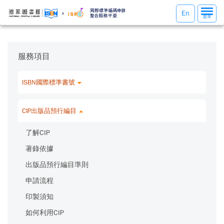
選
En
選單
單
切
換
服務項目
ISBN國際標準書號
CIP出版品預行編目
了解CIP
著錄依據
出版品預行編目準則
申請流程
印製須知
如何利用CIP