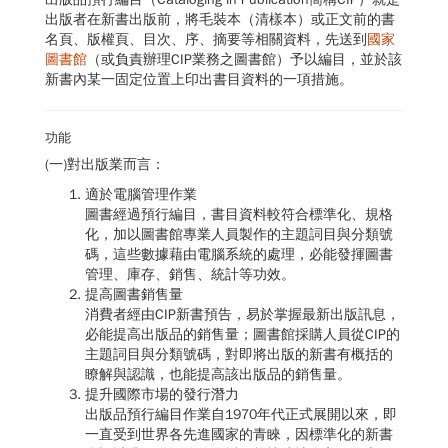
出版者在新書出版前，將毛裝本（清樣本）或正文前的書
名頁、版權頁、目次、序、摘要等相關資料，先送到
國家
圖書館
（或負責辦理CIP業務之圖書館）予以編目，並於該
新書內某一固定位置上印出書目資料的一項措施。
功能
(一)對出版業而言：
適於電腦管理作業
圖書經過預行編目，書目資料較符合標準化、規格
化，加以圖書館專業人員製作的主題詞目與分類號
碼，這些數據藉由電腦系統的處理，必能發揮圖書
管理、庫存、銷售、統計等功效。
提高圖書銷售量
消費者經由CIP新書預告，易於掌握最新出版訊息，
必能提高出版品的銷售量；圖書館採購人員從CIP的
主題詞目與分類號碼，對即將出版的新書有概括的
瞭解與認識，也能提高該出版品的銷售量。
提升國際市場的發行潛力
出版品預行編目作業自1970年代正式展開以來，即
一直受到世界各先進國家的青睞，因標準化的新書