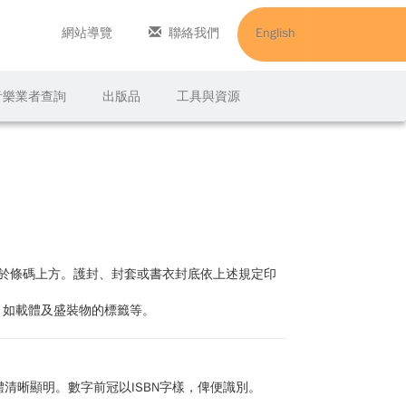
網站導覽
聯絡我們
English
C音樂業者查詢
出版品
工具與資源
印於條碼上方。護封、封套或書衣封底依上述規定印
，如載體及盛裝物的標籤等。
體清晰顯明。數字前冠以ISBN字樣，俾便識別。