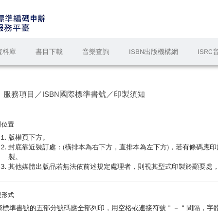
資料庫
書目下載
音樂查詢
ISBN出版機構網
ISR
服務項目／ISBN國際標準書號／印製須知
製位置
版權頁下方。
封底靠近裝訂處：(橫排本為右下方，直排本為左下方)，若有條碼應
製。
其他媒體出版品若無法依前述規定處理者，則視其型式印製於顯要處
製形式
際標準書號的五部分號碼應全部列印，用空格或連接符號 " － " 間隔，字