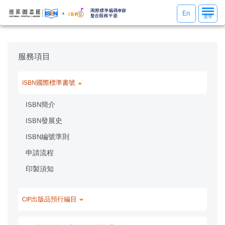
選
En
選單
單
切
換
服務項目
ISBN國際標準書號
ISBN簡介
ISBN發展史
ISBN編號準則
申請流程
印製須知
CIP出版品預行編目