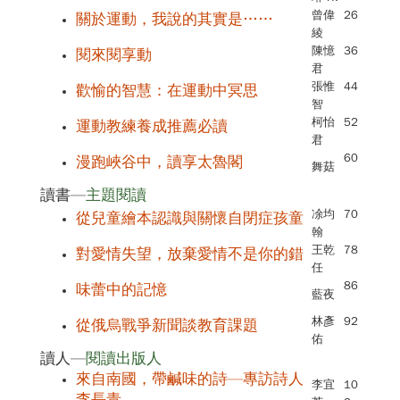
曾偉
26
關於運動，我說的其實是……
綾
陳憶
36
閱來閱享動
君
張惟
44
歡愉的智慧：在運動中冥思
智
柯怡
52
運動教練養成推薦必讀
君
60
漫跑峽谷中，讀享太魯閣
舞菇
讀書—
主題閱讀
凃均
70
從兒童繪本認識與關懷自閉症孩童
翰
王乾
78
對愛情失望，放棄愛情不是你的錯
任
86
味蕾中的記憶
藍夜
林彥
92
從俄烏戰爭新聞談教育課題
佑
讀人—
閱讀出版人
來自南國，帶鹹味的詩—專訪詩人
李宜
10
李長青