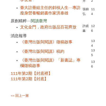
芳
2
臺大註冊組主任的斜槓人生—專訪
張錦
11
瘦身營養暢銷書作家洪泰雄
弘
4
原創精粹—
閱讀臺灣
許績
12
文化金門，政府出版品百花齊放
鑫
6
消息報導
13
《臺灣出版與閱讀》徵稿啟事
4
13
《臺灣出版與閱讀》稿約
5
《臺灣出版與閱讀》「新書誌」專
13
欄徵稿啟事
6
111年第2期【封底裡】
111年第2期【封底】
<< 回上一層