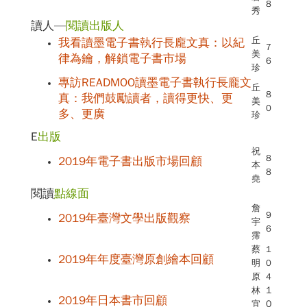
8
秀
讀人—
閱讀出版人
丘
我看讀墨電子書執行長龐文真：以紀
7
美
律為鑰，解鎖電子書市場
6
珍
專訪READMOO讀墨電子書執行長龐文
丘
8
真：我們鼓勵讀者，讀得更快、更
美
0
多、更廣
珍
E
出版
祝
8
2019年電子書出版市場回顧
本
8
堯
閱讀
點線面
詹
9
2019年臺灣文學出版觀察
宇
6
霈
蔡
1
2019年年度臺灣原創繪本回顧
明
0
原
4
林
1
2019年日本書市回顧
宜
0