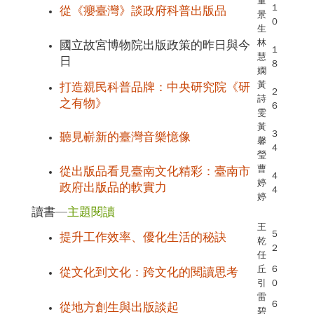
董
1
從《癭臺灣》談政府科普出版品
景
0
生
林
國立故宮博物院出版政策的昨日與今
1
慧
日
8
嫻
黃
打造親民科普品牌：中央研究院《研
2
詩
之有物》
6
雯
黃
3
聽見嶄新的臺灣音樂憶像
馨
4
瑩
曹
從出版品看見臺南文化精彩：臺南市
4
婷
政府出版品的軟實力
4
婷
讀書—
主題閱讀
王
5
提升工作效率、優化生活的秘訣
乾
2
任
丘
6
從文化到文化：跨文化的閱讀思考
引
0
雷
6
從地方創生與出版談起
碧