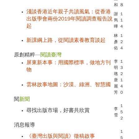
和
8
淺談香港近年親子共讀風氣：從香港
謝
1
出版學會兩份2019年閱讀調查報告說
雋
1
起
曄
4
林
1
新課綱上路，從閱讀素養教育談起
彥
2
佑
4
原創精粹—
閱讀臺灣
李
1
屏東新本事：用國際標準，做地方刊
明
3
物
璁
2
唐
1
雲林故事地圖：沙漠、綠洲、智慧國
麗
4
芳
0
閱
新聞
1
李
尋找出版市場，好書共欣賞
5
雪
2
消息報導
1
《臺灣出版與閱讀》徵稿啟事
5