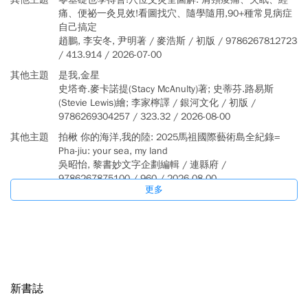
痛、便祕一灸見效!看圖找穴、隨學隨用,90+種常見病症
自己搞定
趙鵬, 李安冬, 尹明著 / 麥浩斯 / 初版 / 9786267812723
/ 413.914 / 2026-07-00
其他主題
是我,金星
史塔奇.麥卡諾提(Stacy McAnulty)著; 史蒂芬.路易斯
(Stevie Lewis)繪; 李家檸譯 / 銀河文化 / 初版 /
9786269304257 / 323.32 / 2026-08-00
其他主題
拍楸 你的海洋,我的陸: 2025馬祖國際藝術島全紀錄=
Pha-jiu: your sea, my land
吳昭怡, 黎書妙文字企劃編輯 / 連縣府 /
9786267875100 / 960 / 2026-08-00
更多
飲食健康
1天1次!改善身體疑難雜症的速效舌頭運動
松岡佳余子作; 許郁文譯 / 楓葉社文化 / 初版 /
9789863709268 / 411.1 / 2026-09-00
其他主題
鬼島.鬼導: 臺灣靈異大小事
蕭萱茵(Deike Lautenschlaeger)著; 廖雅竹譯 / 玉山社 /
第一版 / 9789862944646 / 298.6 / 2026-07-00
新書誌