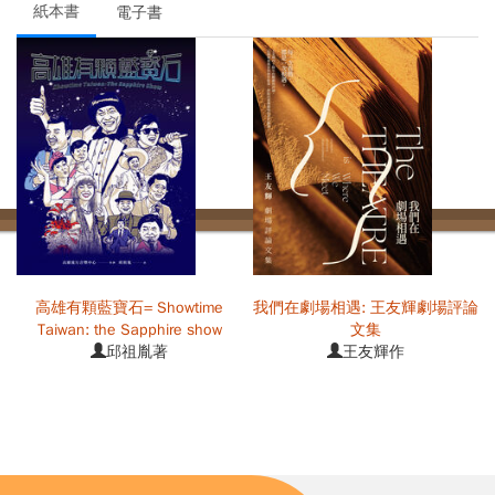
紙本書
電子書
直
高雄有顆藍寶石= Showtime
我們在劇場相遇: 王友輝劇場評論
Taiwan: the Sapphire show
文集
邱祖胤著
王友輝作