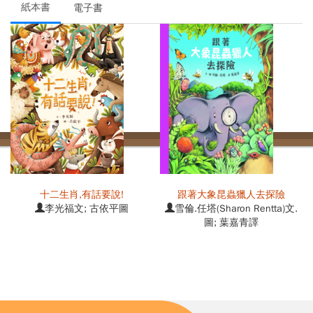
紙本書
電子書
位
十二生肖,有話要說!
跟著大象昆蟲獵人去探險
李光福文; 古依平圖
雪倫.任塔(Sharon Rentta)文.
圖; 葉嘉青譯