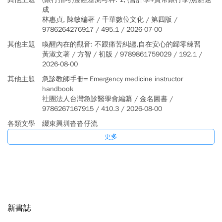
成
林惠貞, 陳敏編著 / 千華數位文化 / 第四版 /
9786264276917 / 495.1 / 2026-07-00
其他主題
喚醒內在的觀音: 不跟痛苦糾纏,自在安心的歸零練習
黃淑文著 / 方智 / 初版 / 9789861759029 / 192.1 /
2026-08-00
其他主題
急診教師手冊= Emergency medicine instructor
handbook
社團法人台灣急診醫學會編纂 / 金名圖書 /
9786267167915 / 410.3 / 2026-08-00
各類文學
綴東興圳沓沓仔流
陳慶昇繪圖; 蔡淑貞總編輯 / 新竹縣教育局 / 初版 /
更多
9786267407950 / 863.599 / 2026-07-00
宗教術數
心靈對話
日常老和尚講述; 財團法人台灣省苗栗縣月稱光明寺編輯
/ 圓音有聲 / 第一版 / 9786267906200 / 225.87 /
2026-07-00
新書誌