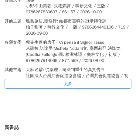
小野不由美著; 張筱森譯 / 獨步文化 / 三版 /
9786267839607 / 861.57 / 2026-10-00
其他主題
離島旅居,慢修行: 給都市靈魂的21堂轉化課
柚子甜著 / 時報文化 / 一版 / 9786264449106 / 719 /
2026-09-00
各類文學
獾先生蓋的房子= Ci pensa il Signor Tasso
米凱拉.諾達里(Michela Nodari)文; 塞西莉亞.法隆戈
(Cecillia Fallongo)圖; 賴潔林譯 / 奧林文化 / 初版 /
9786267914069 / 877.599 / 2026-08-00
其他主題
大麻迷霧: 從藥理、司法到重生的真實告白
社團法人台灣共善促進協會編 / 台灣共善促進協會 / 初
版 / 9786264471602 / 548.8207 / 2026-07-00
更多
其他主題
急診教師手冊= Emergency medicine instructor
handbook
社團法人台灣急診醫學會編纂 / 金名圖書 /
9786267167915 / 410.3 / 2026-08-00
新書誌