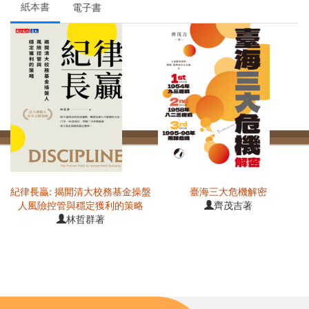
紙本書
電子書
紀律長贏: 揭開清大校務基金操盤
臺海三大危機解密
人風險控管與穩定獲利的策略
齊茂吉著
林哲群著