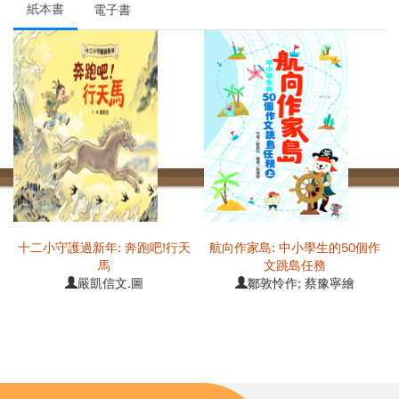
紙本書
電子書
直
十二小守護過新年: 奔跑吧!行天
航向作家島: 中小學生的50個作
馬
文跳島任務
嚴凱信文.圖
鄒敦怜作; 蔡豫寧繪