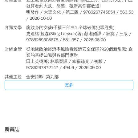
就算看到大跌、盤整、破新高你都敢追!
明發作 / 大樂文化 / 第二版 / 9786267745854 / 563.53
/ 2026-10-00
各類文學
龍紋身的女孩(千禧三部曲1.全球破億犯罪經典)
史迪格.拉森(Stieg Larsson)著; 顏湘如譯 / 寂寞 / 三版 /
9786269308675 / 881.357 / 2026-08-00
財經企管
從地緣政治經濟學風險看經濟安全保障的20個新常識: 企
業的基礎知識與各部門應對
田上英樹著; 林瑞榮譯 / 幸福綠光 / 初版 /
9786267872147 / 494.6 / 2026-09-00
其他主題
金安詩吟. 第九部
蔡金安總編輯 / 開朗雜誌 / 初版 / 9786267060896 /
更多
830 / 2026-06-00
其他主題
資訊科技(普通型高中)
蔡志敏著 / 碁峰資訊 / 三版 / 9786264253246 /
524.375 / 2026-05-00
新書誌